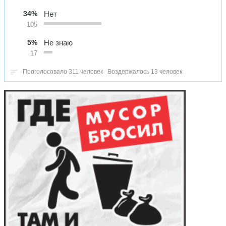
34%
Нет
105
5%
Не знаю
17
Проголосовало 311 человек
Воздержалось 13 человек