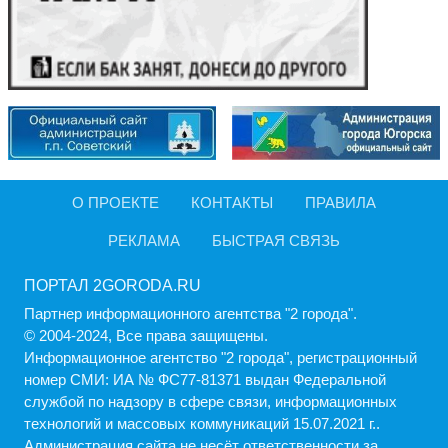
О ПРОЕКТЕ
КОНТАКТЫ
ПРАВИЛА
РЕКЛАМА
БЫСТРАЯ СВЯЗЬ
ПОРТАЛ 2GORODA.RU
Партнер информационного агентства "2 города".
© 2004-2024, Все права защищены.
Информационное агентство "2 города", регистрационный
номер СМИ: ИА № ФС77-81371 выдан Федеральной
службой по надзору в сфере связи, информационных
технологий и массовых коммуникаций 15.07.2021 г..
Администрация cайта не несёт ответственности за