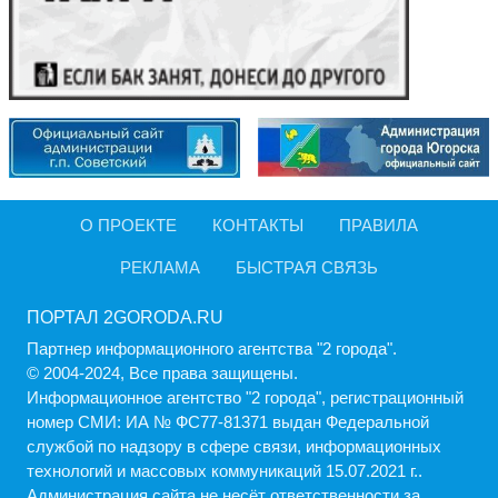
О ПРОЕКТЕ
КОНТАКТЫ
ПРАВИЛА
РЕКЛАМА
БЫСТРАЯ СВЯЗЬ
ПОРТАЛ 2GORODA.RU
Партнер информационного агентства "2 города".
© 2004-2024, Все права защищены.
Информационное агентство "2 города", регистрационный
номер СМИ: ИА № ФС77-81371 выдан Федеральной
службой по надзору в сфере связи, информационных
технологий и массовых коммуникаций 15.07.2021 г..
Администрация cайта не несёт ответственности за