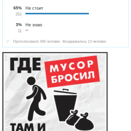
65%
Не стоит
252
3%
Не знаю
11
Проголосовало 390 человек
Воздержалось 13 человек