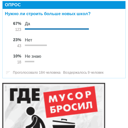
ОПРОС
Нужно ли строить больше новых школ?
67%
Да
123
23%
Нет
43
10%
Не знаю
18
Проголосовало 184 человека
Воздержалось 9 человек