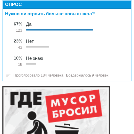
ОПРОС
Нужно ли строить больше новых школ?
67%
Да
123
23%
Нет
43
10%
Не знаю
18
Проголосовало 184 человека
Воздержалось 9 человек