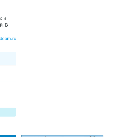
х и
й. В
dcom.ru