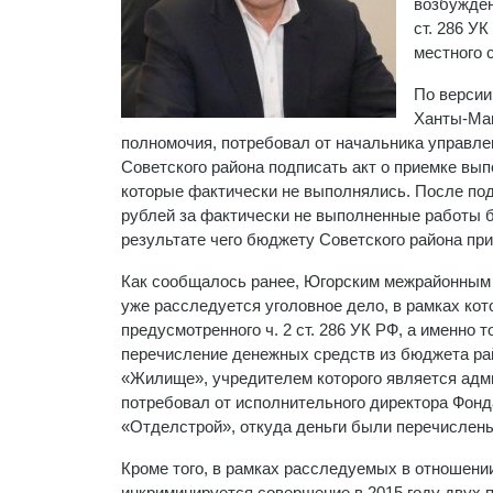
возбужден
ст. 286 У
местного 
По версии
Ханты-Ман
полномочия, потребовал от начальника управле
Советского района подписать акт о приемке выпо
которые фактически не выполнялись. После по
рублей за фактически не выполненные работы б
результате чего бюджету Советского района пр
Как сообщалось ранее, Югорским межрайонным 
уже расследуется уголовное дело, в рамках ко
предусмотренного ч. 2 ст. 286 УК РФ, а именно т
перечисление денежных средств из бюджета ра
«Жилище», учредителем которого является админ
потребовал от исполнительного директора Фон
«Отделстрой», откуда деньги были перечислен
Кроме того, в рамках расследуемых в отношени
инкриминируется совершение в 2015 году двух п