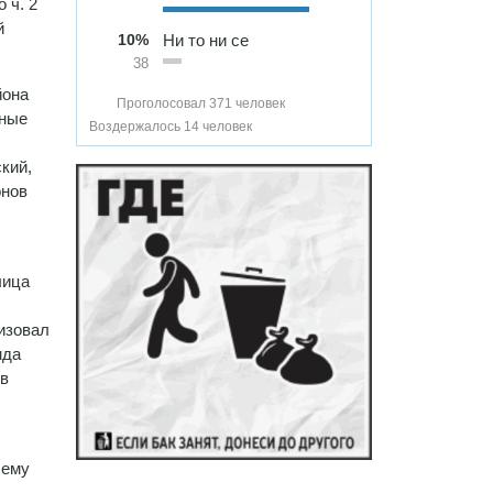
 ч. 2
й
10%
Ни то ни се
38
йона
Проголосовал 371 человек
тные
Воздержалось 14 человек
кий,
онов
лица
низовал
нда
ов
 ему