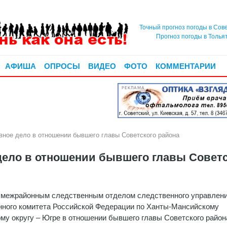
Точный прогноз погоды в Сов
Прогноз погоды в Толья
АФИША
ОПРОСЫ
ВИДЕО
ФОТО
КОММЕНТАРИИ
РЕКЛАМА
вное дело в отношении бывшего главы Советского района
дело в отношении бывшего главы Советс
 межрайонным следственным отделом следственного управлен
ного комитета Российской Федерации по Ханты-Мансийскому
му округу – Югре в отношении бывшего главы Советского район