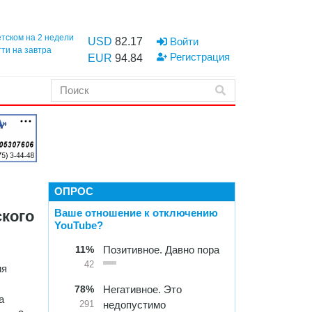
етском на 2 недели
USD
82.17
Войти
тти на завтра
Регистрация
EUR
94.84
ОПРОС
Ваше отношение к отключению
кого
YouTube?
11%
Позитивное. Давно пора
42
ия
78%
Негативное. Это
а
недопустимо
291