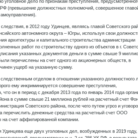
о уголовное дело по признакам преступления, предусмотренного
К РФ (превышение должностных полномочий, совершенное главо
самоуправления).
 следствия, в 2012 году Удинцев, являясь главой Советского ра
сийского автономного округа – Югры, используя свои должнос
ния архитектуры и капитального строительства администрации
лненных работ по строительству одного из объектов в г. Советс
дписания указанных документов деньги в сумме свыше 9 милли
ыли перечислены на счет одного из акционерных обществ, в
ичинен ущерб на указанную сумму.
следственным отделом в отношении указанного должностного 
торого ему инкриминируется совершение преступления,
о, что он в период с декабря 2013 года по январь 2014 года орга
йона в сумме свыше 21 миллиона рублей на расчетный счет Фо
истрация Советского района, после чего путем угроз и уговор
да перечислить денежные средства на расчетный счет ООО
ы на счет аффилированной компании.
и Удинцева еще двух уголовных дел, возбужденных в 2019 году,
реступлений, предусмотренных ч. 2 ст. 286 УК РФ, в результате