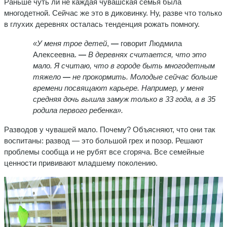
Раньше чуть ли не каждая чувашская семья была
многодетной. Сейчас же это в диковинку. Ну, разве что только
в глухих деревнях осталась тенденция рожать помногу.
«У меня трое детей
,
—
говорит Людмила
Алексеевна.
—
В деревнях считается, что это
мало. Я считаю, что в городе быть многодетным
тяжело
—
не прокормить. Молодые сейчас больше
времени посвящают карьере. Например, у меня
средняя дочь вышла замуж только в 33 года, а в 35
родила первого ребенка».
Разводов у чувашей мало. Почему? Объясняют, что они так
воспитаны: развод — это большой грех и позор. Решают
проблемы сообща и не рубят все сгоряча. Все семейные
ценности прививают младшему поколению.