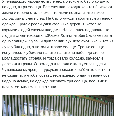
У чувашского народа есть легенда о том, что было когда-то
не одно, а три солнца. Все светила находились так близко от
земли и горели столь ярко, что люди не знали, что такое
холод, зима, снег и лед. Не было нужды заботиться о теплой
одежде. Кругом росли удивительные деревья, которые
кормили людей своими плодами. Но нашлись недовольные
люди и стали говорить: «Жарко. Хотим, чтобы было не три, а
одно солнце». Чуваши пригласили лучшего охотника, и тот из
лука убил одно, а потом и второе солнце. Третье солнце
испугалось и убежало далеко-далеко на небо, где его не
могла достать стрела. И тогда стало холодно, замерзли
деревья и травы. От холода и голода стали умирать дети.
Чувашские мудрецы-шурсукалы сказали: «Убитые светила
не оживить, а чтобы оставшееся поверило нам и вернулось,
надо на домах, на одежде рисовать три солнца, песнями и
плясками завлекать светило».