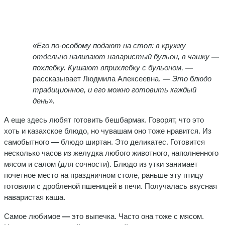
«Его по-особому подают на стол: в кружку
отдельно наливают наваристый бульон, в чашку
—
похлебку. Кушают вприхлебку с бульоном,
—
рассказывает Людмила Алексеевна.
—
Это блюдо
традиционное, и его можно готовить каждый
день».
А еще здесь любят готовить бешбармак. Говорят, что это
хоть и казахское блюдо, но чувашам оно тоже нравится. Из
самобытного
—
блюдо ширтан. Это деликатес. Готовится
несколько часов из желудка любого животного, наполненного
мясом и салом (для сочности). Блюдо из утки занимает
почетное место на праздничном столе, раньше эту птицу
готовили с дробленой пшеницей в печи. Получалась вкусная
наваристая каша.
Самое любимое
—
это выпечка. Часто она тоже с мясом.