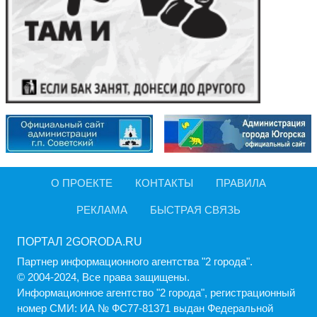
О ПРОЕКТЕ
КОНТАКТЫ
ПРАВИЛА
РЕКЛАМА
БЫСТРАЯ СВЯЗЬ
ПОРТАЛ 2GORODA.RU
Партнер информационного агентства "2 города".
© 2004-2024, Все права защищены.
Информационное агентство "2 города", регистрационный
номер СМИ: ИА № ФС77-81371 выдан Федеральной