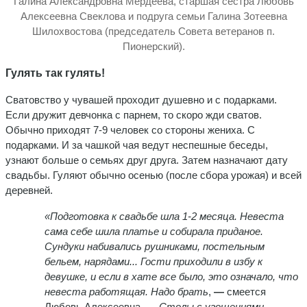
Галина Александровна Мердеева, старшая сестра Любовь
Алексеевна Свеклова и подруга семьи Галина Зотеевна
Шилохвостова (председатель Совета ветеранов п.
Пионерский).
Гулять так гулять!
Сватовство у чувашей проходит душевно и с подарками.
Если дружит девчонка с парнем, то скоро жди сватов.
Обычно приходят 7-9 человек со стороны жениха. С
подарками. И за чашкой чая ведут неспешные беседы,
узнают больше о семьях друг друга. Затем назначают дату
свадьбы. Гуляют обычно осенью (после сбора урожая) и всей
деревней.
«Подготовка к свадьбе шла 1-2 месяца. Невеста
сама себе шила платье и собирала приданое.
Сундуки набивались рушниками, постельным
бельем, нарядами... Гости приходили в избу к
девушке, и если в хате все было, это означало, что
невеста работящая. Надо брать
,
—
смеется
Любовь Алексеевна.
—
Столы с угощениями