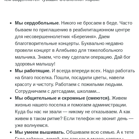
Мы сердобольные
. Никого не бросаем в беде. Часто
бываем по приглашению в реабилитационном центре
для несовершеннолетних «Берегиня». Даем
благотворительные концерты. Буквально недавно
провели концерт в Алябьево для тяжелобольного
мальчика. Знаем, что ему сделали операцию. Дай бог
здоровья малышу!
Мы работящие.
И всегда впереди всех. Надо работать
на благо поселка. Пошли, посадили цветы, навели
красоту и чистоту. Работаем с пожилыми людьми.
Сотрудничаем с детсадами, школами...
Мы общительные и скромные (смеются).
Живем
жизнью нашего поселка и помогаем администрации.
Куда бы нас ни звали — никому не отказываем. А как
живем в таком ритме? Если телефон не звонит день —
уже волнуемся.
Мы умеем вышивать.
Обшиваем всю семью. А к тете
Гале зайдешь домой, так там как в музее: картины,