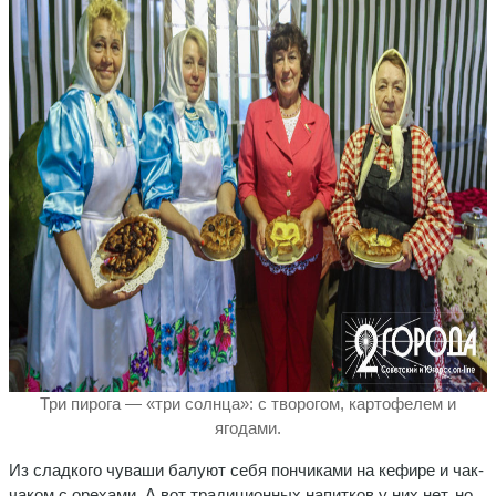
Три пирога — «три солнца»: с творогом, картофелем и
ягодами.
Из сладкого чуваши балуют себя пончиками на кефире и чак-
чаком с орехами. А вот традиционных напитков у них нет, но