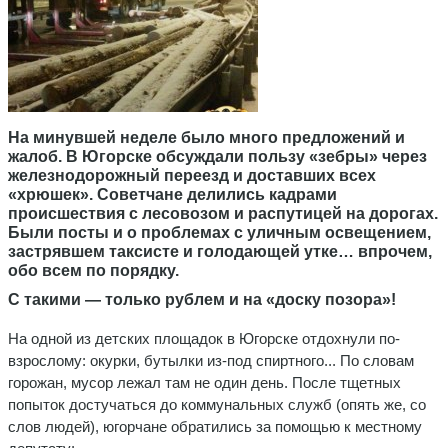
На минувшей неделе было много предложений и
жалоб. В Югорске обсуждали пользу «зебры» через
железнодорожный переезд и доставших всех
«хрюшек». Советчане делились кадрами
происшествия с лесовозом и распутицей на дорогах.
Были посты и о проблемах с уличным освещением,
застрявшем таксисте и голодающей утке… впрочем,
обо всем по порядку.
С такими — только рублем и на «доску позора»!
На одной из детских площадок в Югорске отдохнули по-
взрослому: окурки, бутылки из-под спиртного... По словам
горожан, мусор лежал там не один день. После тщетных
попыток достучаться до коммунальных служб (опять же, со
слов людей), югорчане обратились за помощью к местному