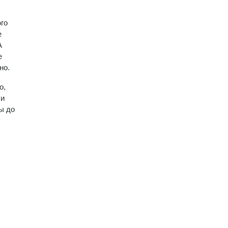
ого
е
А
е
но.
о,
ли
ы до