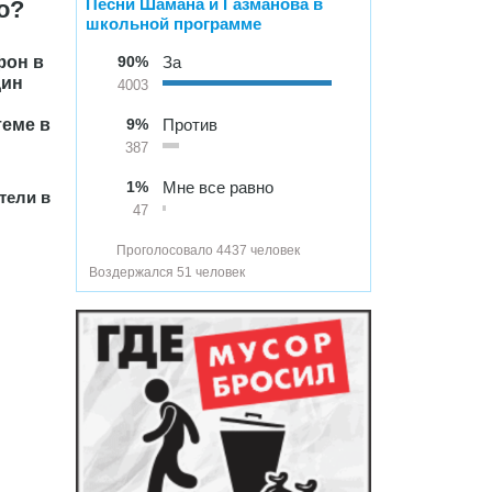
Песни Шамана и Газманова в
о?
школьной программе
фон в
90%
За
дин
4003
теме в
9%
Против
387
1%
Мне все равно
тели в
47
Проголосовало 4437 человек
Воздержался 51 человек