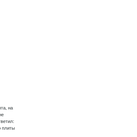
та, на
не
тветил:
о плиты