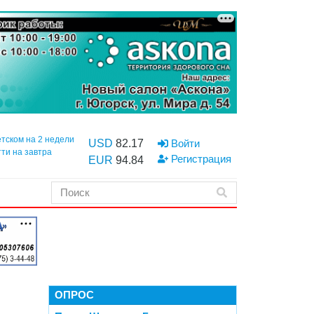
етском на 2 недели
USD
82.17
Войти
тти на завтра
Регистрация
EUR
94.84
ОПРОС