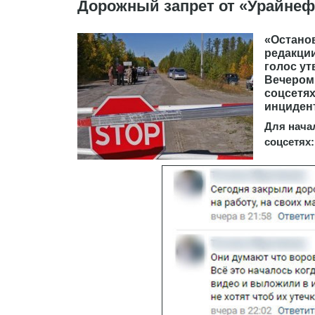
Дорожный запрет от «Урайнефт
«Останов
редакции
голос ут
Вечером 
соцсетях
инцидент
Для начал
соцсетях: