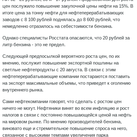
цен послу­жило повышение закупочной цены нефти на 15%. В
итоге цена за тонну нефти для нефтеперерабатывающих
заводов с 8 100 рублей поднялась до 8 600 рублей, что
немедленно отра­зилось на себестоимости бензина.
Однако специалисты Росстата опа­саются, что 20 рублей за
литр бензи­на - это не предел.
Следующей предпосылкой веро­ятного роста цен, по их
мнению, по­служит повышение экспортной по­шлины на
светлые нефтепродукты с 20 августа. В связи с этим
нефтепе­рерабатывающие компании постара­ются поставить
на экспорт максималь­ные объемы, что приведет к оголе­нию
внутреннего рынка.
Сами нефтекомпании говорят, что сделать с ростом цен
ничего не могут. Нефтяники винят во всем инфляцию и рост
налогов в связи с постоянно повышающейся ценой на нефть
на мировом рынке. По мнению произ­водителей бензина,
виновато еще и стремительное повышение спроса на него,
связанное с высокими темпами увеличения парка