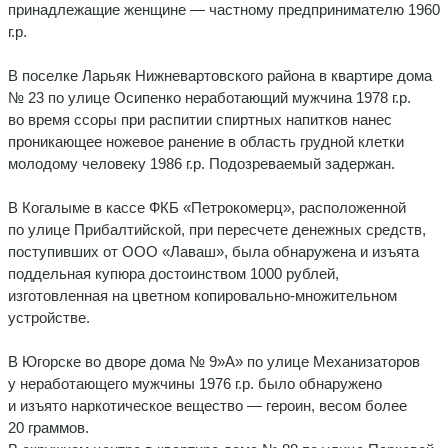
принадлежащие женщине — частному предпринимателю 1960
г.р.
В поселке Ларьяк Нижневартовского района в квартире дома
№ 23 по улице Осипенко неработающий мужчина 1978 г.р.
во время ссоры при распитии спиртных напитков нанес
проникающее ножевое ранение в область грудной клетки
молодому человеку 1986 г.р. Подозреваемый задержан.
В Когалыме в кассе ФКБ «Петрокомерц», расположенной
по улице Прибалтийской, при пересчете денежных средств,
поступивших от ООО «Лаваш», была обнаружена и изъята
поддельная купюра достоинством 1000 рублей,
изготовленная на цветном копировально-множительном
устройстве.
В Югорске во дворе дома № 9»А» по улице Механизаторов
у неработающего мужчины 1976 г.р. было обнаружено
и изъято наркотическое вещество — героин, весом более
20 граммов.