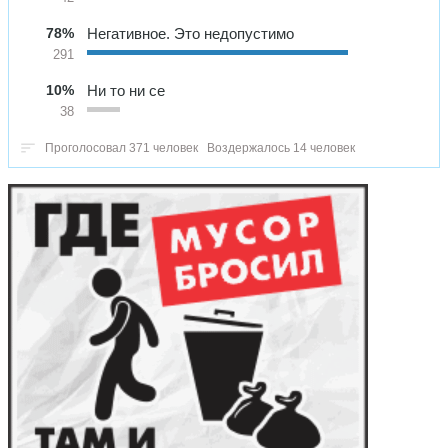
78%
Негативное. Это недопустимо
291
10%
Ни то ни се
38
Проголосовал 371 человек
Воздержалось 14 человек