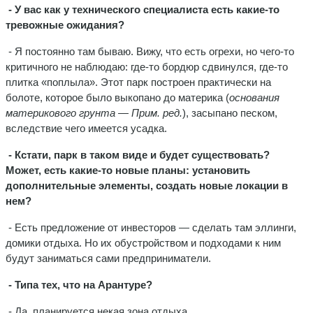
- У вас как у технического специалиста есть какие-то
тревожные ожидания?
- Я постоянно там бываю. Вижу, что есть огрехи, но чего-то
критичного не наблюдаю: где-то бордюр сдвинулся, где-то
плитка «поплыла». Этот парк построен практически на
болоте, которое было выкопано до материка (
основания
материкового грунта — Прим. ред.
), засыпано песком,
вследствие чего имеется усадка.
- Кстати, парк в таком виде и будет существовать?
Может, есть какие-то новые планы: установить
дополнительные элементы, создать новые локации в
нем?
- Есть предложение от инвесторов — сделать там эллинги,
домики отдыха. Но их обустройством и подходами к ним
будут заниматься сами предприниматели.
- Типа тех, что на Арантуре?
- Да, планируется некая зона отдыха.