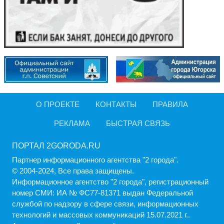
О ПРОЕКТЕ
КОНТАКТЫ
ПРАВИЛА
РЕКЛАМА
БЫСТРАЯ СВЯЗЬ
ПОРТАЛ 2GORODA.RU
Партнер информационного агентства "2 города".
© 2004-2024, Все права защищены.
Информационное агентство "2 города", регистрационный
номер СМИ: ИА № ФС77-81371 выдан Федеральной
службой по надзору в сфере связи, информационных
технологий и массовых коммуникаций 15.07.2021 г..