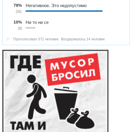
78%
Негативное. Это недопустимо
291
10%
Ни то ни се
38
Проголосовал 371 человек
Воздержалось 14 человек