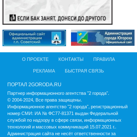
О ПРОЕКТЕ
КОНТАКТЫ
ПРАВИЛА
РЕКЛАМА
БЫСТРАЯ СВЯЗЬ
ПОРТАЛ 2GORODA.RU
Партнер информационного агентства "2 города".
© 2004-2024, Все права защищены.
Информационное агентство "2 города", регистрационный
номер СМИ: ИА № ФС77-81371 выдан Федеральной
службой по надзору в сфере связи, информационных
технологий и массовых коммуникаций 15.07.2021 г..
Администрация cайта не несёт ответственности за