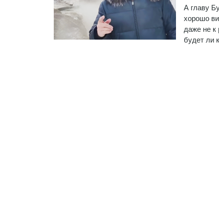
А главу Б
хорошо ви
даже не к 
будет ли к