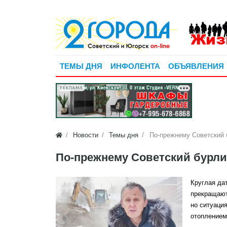
ТЕМЫ ДНЯ
ИНФОЛЕНТА
ОБЪЯВЛЕНИЯ
РЕКЛАМА
Новости
Темы дня
По-прежнему Советский б
По-прежнему Советский бурлит,
Круглая дат
прекращают
но ситуаци
отопление