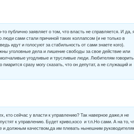
то публично заявляет о том, что власть не справляется. И да, 
о люди сами стали причиной таких коллапсом (и не только в
 ведь идут и голосуют за стабильность от сами знаете кого).
жны уголовные дела и лишение свободы за свое действие или
 молчаливые угодливые и трусливые люди. Любителям говорить,
о пиарится сразу могу сказать, что он депутат, а не служащий и
ех, кто сейчас у власти к управлению? Так наверное даже,я не
пустят к управлению. Будет криво,косо и т.п.Но сами. А на то, ч
ре и должным качеством,да им плевать нынешним руководителям