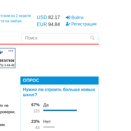
етском на 2 недели
USD
82.17
Войти
тти на завтра
Регистрация
EUR
94.84
ОПРОС
Нужно ли строить больше новых
школ?
67%
Да
ях не
123
роверки,
23%
Нет
лем.
43