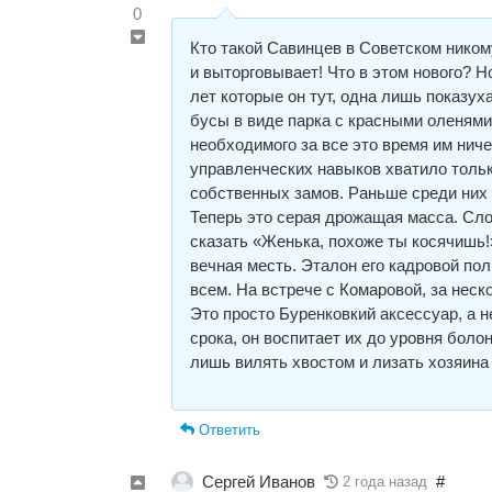
0
Кто такой Савинцев в Советском никому
и выторговывает! Что в этом нового? Но
лет которые он тут, одна лишь показу
бусы в виде парка с красными оленями
необходимого за все это время им ниче
управленческих навыков хватило тольк
собственных замов. Раньше среди них 
Теперь это серая дрожащая масса. Сло
сказать «Женька, похоже ты косячишь!
вечная месть. Эталон его кадровой по
всем. На встрече с Комаровой, за неск
Это просто Буренковкий аксессуар, а н
срока, он воспитает их до уровня боло
лишь вилять хвостом и лизать хозя
Ответить
Сергей Иванов
#
2 года назад