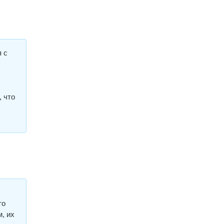
я с
 что
то
, их