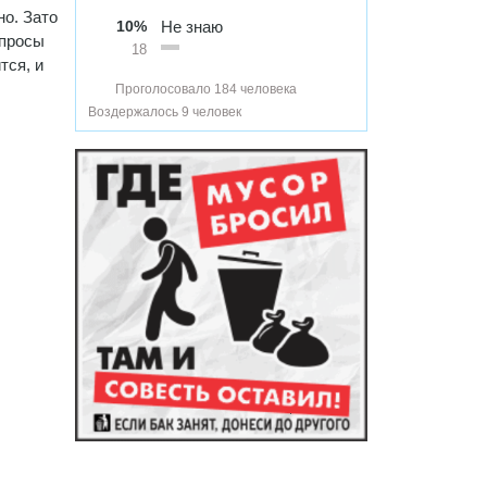
но. Зато
10%
Не знаю
опросы
18
тся, и
Проголосовало 184 человека
Воздержалось 9 человек