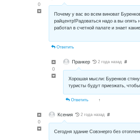
0
Почему у вас во всем виноват Буренко
райцентр!Радоваться надо а вы опять 
работал в счетной палате и знает каки
Ответить
Пранкер
#
2 года назад
0
Хорошая мысли: Буренков стянул 
туристы будут приезжать, чтобы
Ответить
↑
Ксения
#
2 года назад
0
Сегодня здание Совэнерго без отоплен