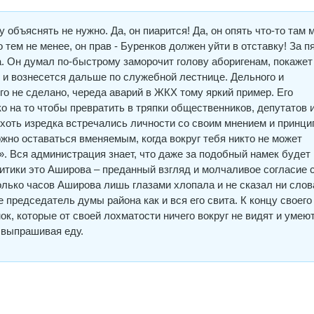
 объяснять не нужно. Да, он пиарится! Да, он опять что-то там 
 тем не менее, он прав - Буренков должен уйти в отставку! За п
ха. Он думал по-быстрому заморочит голову аборигенам, покажет
 и вознесется дальше по служебной лестнице. Дельного и
го не сделано, череда аварий в ЖКХ тому яркий пример. Его
о на то чтобы превратить в тряпки общественников, депутатов 
хоть изредка встречались личности со своим мнением и принци
жно оставаться вменяемым, когда вокруг тебя никто не может
». Вся администрация знает, что даже за подобный намек будет
литики это Аширова – преданный взгляд и молчаливое согласие 
олько часов Аширова лишь глазами хлопала и не сказал ни слов
е председатель думы района как и вся его свита. К концу своего
нок, которые от своей лохматости ничего вокруг не видят и умею
ина выпрашивая еду.