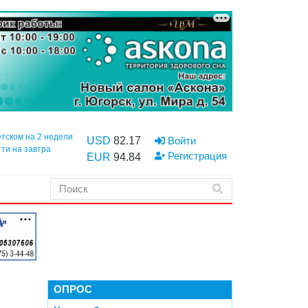
етском на 2 недели
USD
82.17
Войти
тти на завтра
Регистрация
EUR
94.84
ОПРОС