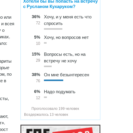
Хотели бы вы попасть на встречу
с Русланом Кухаруком?
36%
Хочу, и у меня есть что
но или
спросить
 и всея
72
 о
иках.
5%
Хочу, но вопросов нет
ало:
10
15%
Вопросы есть, но на
встречу не хочу
гариты
29
орые
ом, по
38%
Он мне безынтересен
е в
76
6%
Надо подумать
сты,
12
Проголосовало 199 человек
Воздержалось 13 человек
ают,
т».
рост