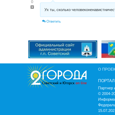
0
Ух ты, сколько человеконенавистничес
Ответить
О ПРОЕ
ПОРТАЛ
Партнер 
© 2004-2
Информац
Федераль
15.07.2021