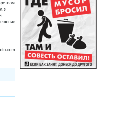
арством
а в
и,
 решение
hoto.com