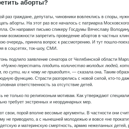
етить аборты?
ой раз граждане, депутаты, чиновники вовлеклись в споры, нуж
щать аборты. На этот раз все началось с патриарха Московского
лла. Он направил письмо спикеру Госдумы Вячеславу Володину
нии возможности запретить проведение абортов в частных клин
вою очередь, приняла вопрос к рассмотрению. И тут пошло-поех
я в соцсетях, ток-шоу, СМИ.
гонь подлило заявление сенатора от Челябинской области Мар
.
«Нужно перестать плодить количество молодых людей, кот
 по сути, ни к чему не приводит»,
— сказала она. Таким образ
одную функцию. Страсти разгорелись с новой силой, кто-то даж
оловная ответственность за отсутствие детей.
сь не только по религиозным мотивам. Как утверждают специали
ьно требует экстренных и неординарных мер.
т свои, порой вполне весомые аргументы. В частности они счит
ему не приводило, а с нынешней молодежью и вовсе «не прокати
 детскую и материнскую смертность, армию нежеланных детей, 