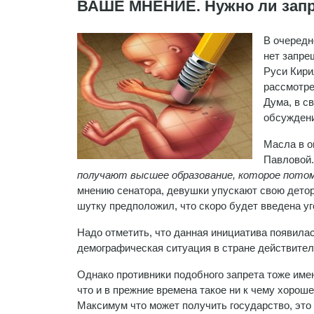
ВАШЕ МНЕНИЕ. Нужно ли запр
В очередн
нет запре
Руси Кири
рассмотре
Дума, в с
обсуждени
Масла в о
Павловой
получают высшее образование, которое потом,
мнению сенатора, девушки упускают свою детор
шутку предположил, что скоро будет введена уг
Надо отметить, что данная инициатива появила
демографическая ситуация в стране действител
Однако противники подобного запрета тоже имею
что и в прежние времена такое ни к чему хорош
Максимум что может получить государство, это