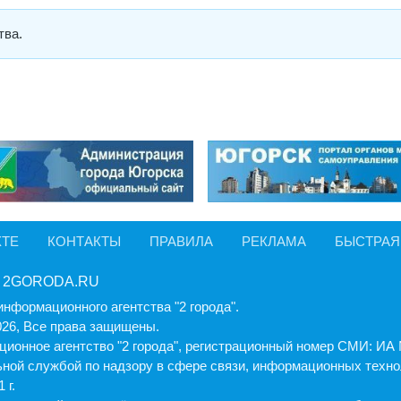
тва.
КТЕ
КОНТАКТЫ
ПРАВИЛА
РЕКЛАМА
БЫСТРАЯ
 2GORODA.RU
информационного агентства "2 города".
026, Все права защищены.
ионное агентство "2 города", регистрационный номер СМИ: И
ной службой по надзору в сфере связи, информационных техно
 г.