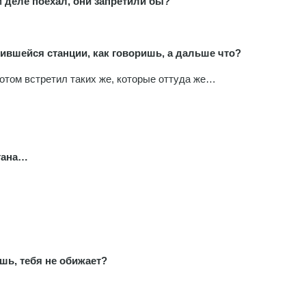
м деле поехал, они запретили бы?
ившейся станции, как говоришь, а дальше что?
 Потом встретил таких же, которые оттуда же…
стана…
шь, тебя не обижает?