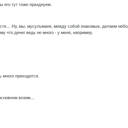
мы его тут тоже празднуем.
месте… Ну, мы, мусульмане, между собой знакомые, делаем неб
му что денег ведь не много - у меня, например.
ь много приходится.
в основном возим…