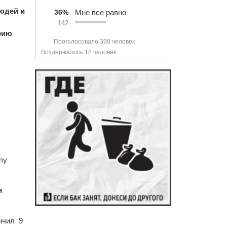
людей и
36%
Мне все равно
142
рию
Проголосовало 390 человек
Воздержалось 18 человек
лу
и
ончил 9