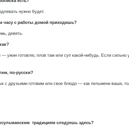
рописка есть?
родлевать нужно будет.
ром часу с работы домой приходишь?
емь, девять.
как?
л — ужин готовлю, плов там или суп какой-нибудь. Если сильно 
лем, по-русски?
лык с друзьями готовим или свое блюдо — как пельмени ваши, то
мусульманским традициям следуешь здесь?