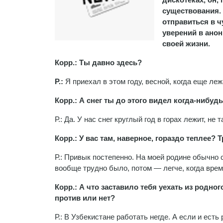
существования. 
отправиться в 
уверений в ано
своей жизни.
Корр.: Ты давно здесь?
Р.:
Я приехал в этом году, весной, когда еще леж
Корр.: А снег ты до этого видел когда-нибуд
Р.: Да. У нас снег круглый год в горах лежит, не т
Корр.: У вас там, наверное, гораздо теплее
Р.: Привык постепенно. На моей родине обычно 
вообще трудно было, потом — легче, когда вре
Корр.: А что заставило тебя уехать из родно
против или нет?
Р.: В Узбекистане работать негде. А если и есть