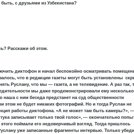
 быть, с друзьями из Узбекистана?
шь? Расскажи об этом.
чить диктофон и начал беспокойно осматривать помещени
залось, что в редакции газеты могут быть установлены ск
 Руслану, что мы — газета, а не телевидение. А раз так, 
едительности мы даже продемонстрировали ему несколько
о наша с ним беседа предстанет на суд общественности
и этом не будет никаких фотографий. Но и тогда Руслан не
нцип работы диктофона. «А не может там быть камеры?», 
штука записывает только твой голос», — окончательно попы
о этого поймали его недоверчивый взгляд. Тогда пришлось
услану уже записанные фрагменты интервью. Только убед