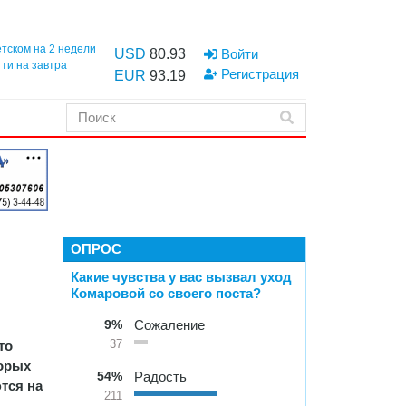
етском на 2 недели
USD
80.93
Войти
тти на завтра
Регистрация
EUR
93.19
ОПРОС
Какие чувства у вас вызвал уход
Комаровой со своего поста?
9%
Сожаление
то
37
торых
54%
Радость
ются на
211