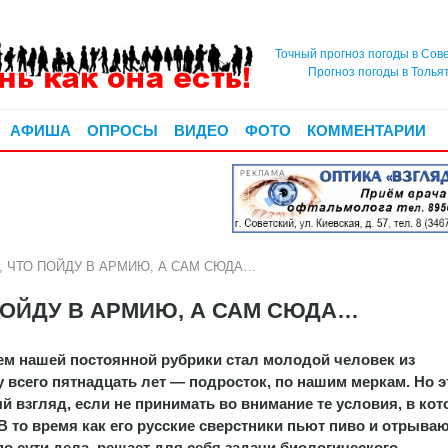
Точный прогноз погоды в Сов
Прогноз погоды в Толья
АФИША
ОПРОСЫ
ВИДЕО
ФОТО
КОММЕНТАРИИ
РЕКЛАМА
 ЧТО ПОЙДУ В АРМИЮ, А САМ СЮДА…
ПОЙДУ В АРМИЮ, А САМ СЮДА…
оем нашей постоянной рубрики стал молодой человек из
у всего пятнадцать лет — подросток, по нашим меркам. Но э
й взгляд, если не принимать во внимание те условия, в ко
 В то время как его русские сверстники пьют пиво и отрыва
 по сути дела, решает для себя задачи биологического