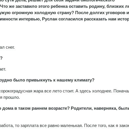
Что же заставило этого ребенка оставить родину, близких 
чужую огромную холодную страну? После долгих уговоров и
нимности интервью, Руслан согласился рассказать нам исто
ал снег.
ь?
ает.
? Трудно было привыкнуть к нашему климату?
сорокоградусная жара все лето стоит. А здесь холоднее. Понача
мя прошло.
го дома в таком раннем возрасте? Родители, наверняка, был
 работа, то зарплата все равно маленькая. После того, как я зак