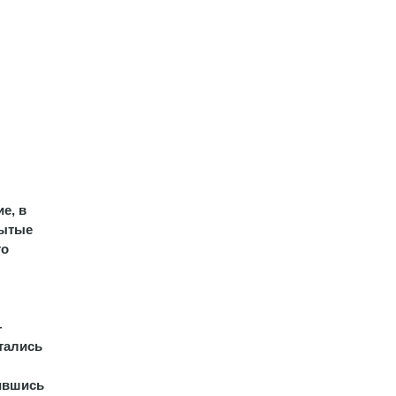
е, в
рытые
то
—
тались
ившись