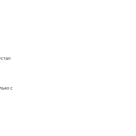
устал
лько с