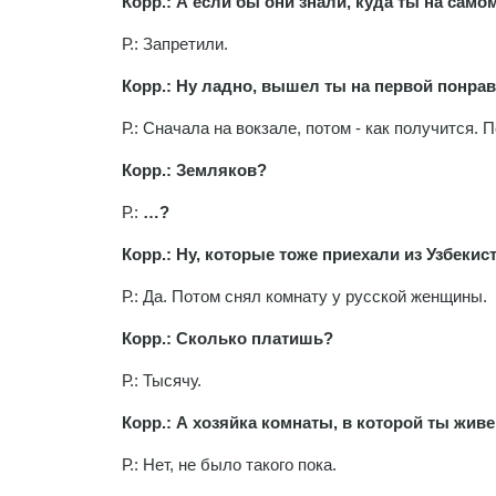
Корр.: А если бы они знали, куда ты на само
Р.: Запретили.
Корр.: Ну ладно, вышел ты на первой понрав
Р.: Сначала на вокзале, потом - как получится.
Корр.: Земляков?
Р.:
…?
Корр.: Ну, которые тоже приехали из Узбеки
Р.: Да. Потом снял комнату у русской женщины.
Корр.: Сколько платишь?
Р.: Тысячу.
Корр.: А хозяйка комнаты, в которой ты живе
Р.: Нет, не было такого пока.