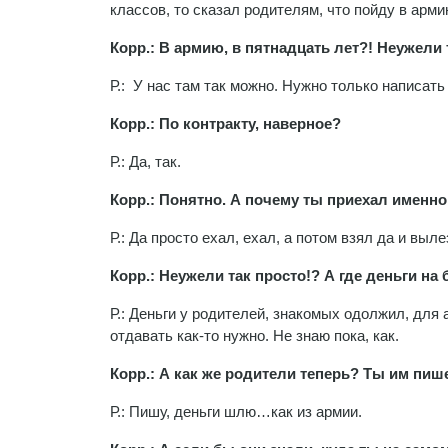
классов, то сказал родителям, что пойду в арм
Корр.: В армию, в пятнадцать лет?! Неужели
Р.:
У нас там так можно. Нужно только написат
Корр.: По контракту, наверное?
Р.: Да, так.
Корр.: Понятно. А почему ты приехал именн
Р.: Да просто ехал, ехал, а потом взял да и выл
Корр.: Неужели так просто!? А где деньги на 
Р.: Деньги у родителей, знакомых одолжил, для
отдавать как-то нужно. Не знаю пока, как.
Корр.: А как же родители теперь? Ты им пиш
Р.: Пишу, деньги шлю…как из армии.