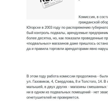
Комиссия, в сост
гражданской обор
Югорске в 2003 году по распоряже­нию губернато
бый контроль подвалы, арендуемые пред­приним
более десятка, но, как показали проведенные п
«подвальных» ма­газинов даже пришлось остано
да и правила торговли арендаторами явно нару
В этом году работа комиссии продолже­на - был
ул. Газовиков, 4, Свердлова, 8 и Толсто­го, 14.
малы­шей, в двух других - магазины смешанных
ни в одном из подвальных помещений - нет эвак
огнетушителей не проверяется.