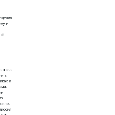
мещения
ому и
рый
антиса­
лечь
иках и
ами.
не
из
говле.
миссия
удут