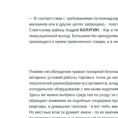
— В соответствии с требованиями госпожнадзо
магазинов или в других целях запрещено, - пояс
Совет­скому району Андрей
КАЛУГИН.
- Как и 
эвакуационный выход. Большинство арендуемы
производится прием привезен­ного товара, а в не
Помимо несоблюдения правил пожар­ной безопас
нитарных условий работы торговых точек до не
поку­пателей разнообразием ассортимента, вла
холо­дильное оборудование с мясными изде­лия
Здесь же можно выбрать средства по уходу за с
обращают внима­ния на подобные «издержки прои
квартиры, в домашних тапочках - и вот тебе, мин
Но местные власти думают иначе - по их мнению
по проверке подвальных помеще­ний подводит ит