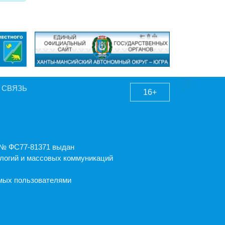
 СВЯЗЬ
16+
А № ФС77-81371 выдан
логий и массовых коммуникаций
емых пользователями