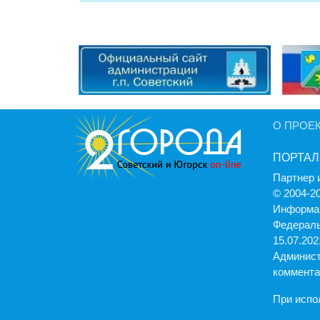
О ПРОЕ
ПОРТАЛ
Партнер 
© 2004-2
Информац
Федераль
15.07.2021
Админист
коммента
При испо