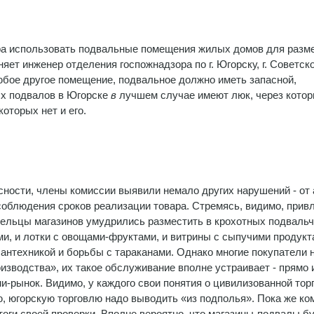
ра использовать подвальные по­мещения жилых домов для раз
няет инженер отделения госпожнадзора по г. Югорску, г. Советск
лю­бое другое помещение, подвальное долж­но иметь запасной,
х подвалов в Югорске
в
лучшем случае имеют люк, че­рез кото
которых нет и его.
ности, члены комиссии выяви­ли немало других нарушений - от 
соблюдения сроков реализации то­вара. Стремясь, видимо, прив
дельцы магазинов умудрились разме­стить в крохотных подвальч
ми, и лотки с овощами-фруктами, и витрины с сыпучими продукт
ан­техникой и борьбы с тараканами. Однако многие покупатели 
звод­ства», их такое обслуживание вполне уст­раивает - прямо 
и-рынок. Види­мо, у каждого свои понятия о цивилизован­ной тор
, югорскую торговлю надо выводить «из подполья». Пока же ко­
оги своей проверки. Впол­не вероятно, что магазины-подвалы б