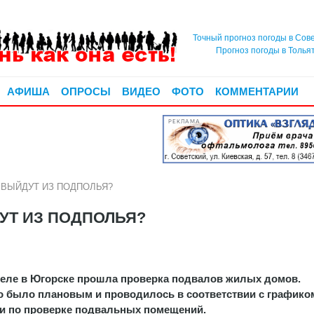
Точный прогноз погоды в Сов
Прогноз погоды в Толья
АФИША
ОПРОСЫ
ВИДЕО
ФОТО
КОММЕНТАРИИ
РЕКЛАМА
ВЫЙДУТ ИЗ ПОДПОЛЬЯ?
УТ ИЗ ПОДПОЛЬЯ?
еле в Югорске про­шла проверка подвалов жилых до­мов.
о было плано­вым и проводилось в соответствии с графико
и по про­верке подвальных помещений.