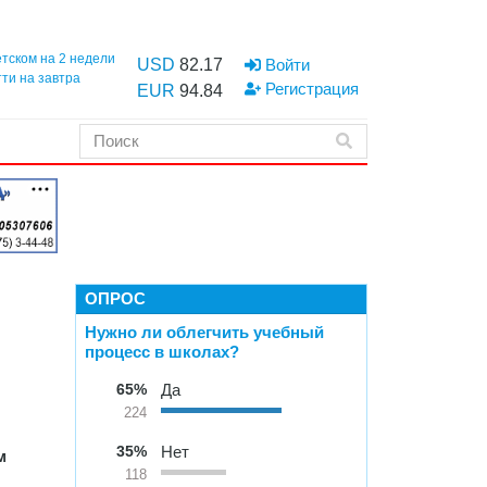
етском на 2 недели
USD
82.17
Войти
тти на завтра
Регистрация
EUR
94.84
ОПРОС
Нужно ли облегчить учебный
процесс в школах?
65%
Да
224
35%
Нет
м
118