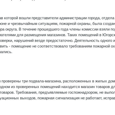
ав которой вошли пред­ставители администрации города, отдела
оне и чрезвычайным ситуациям, пожарной охраны, была созда­н
ра округа. В течение прошед­шего года члены комиссии взяли по
ателями для размещения магази­нов. Таких помещений в Югорск
ро­верки, нарушений везде предостаточно. Деятельность одного 
вить - поме­щение не соответствовало требованиям пожарной о
шались.
и проверены три подвала-мага­зина, расположенных в жилых дом
 В одном из проверенных помеще­ний находится магазин товаров д
 товаров. Требования, предъявляемые госпожнадзором, не выпо
уа­ционных выходов, пожарная сигнализация не работает, испра