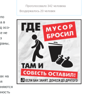
Проголосовало 342 человека
Воздержалось 20 человек
 по
а в
д осо­
е не
из
храны,
ах на
ля
лняются
вность