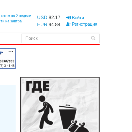
етском на 2 недели
USD
82.17
Войти
тти на завтра
Регистрация
EUR
94.84