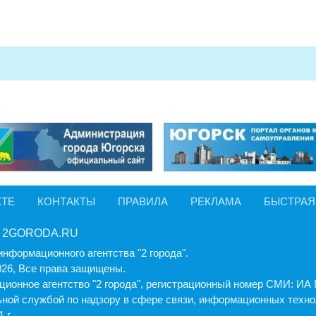
КТЕ
КОНТАКТЫ
ПРАВИЛА
РЕКЛАМА
БЫСТРАЯ
 2GORODA.RU
информационного агентства "2 города".
026, Все права защищены.
ионное агентство "2 города", регистрационный номер СМИ: И
ной службой по надзору в сфере связи, информационных техно
 г.