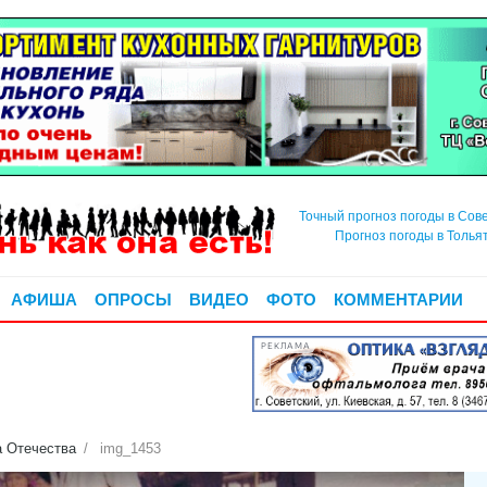
Точный прогноз погоды в Сов
Прогноз погоды в Толья
АФИША
ОПРОСЫ
ВИДЕО
ФОТО
КОММЕНТАРИИ
РЕКЛАМА
а Отечества
img_1453