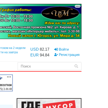
етском на 2 недели
USD
82.17
Войти
тти на завтра
Регистрация
EUR
94.84