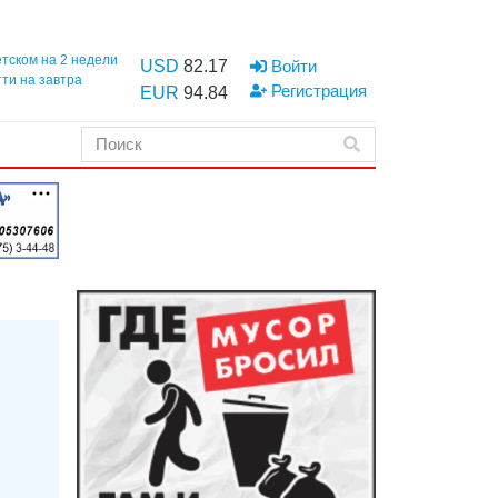
етском на 2 недели
USD
82.17
Войти
тти на завтра
Регистрация
EUR
94.84