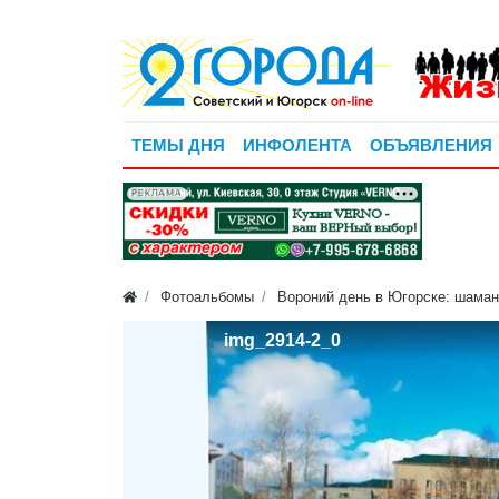
ТЕМЫ ДНЯ
ИНФОЛЕНТА
ОБЪЯВЛЕНИЯ
РЕКЛАМА
Фотоальбомы
Вороний день в Югорске: шаман
img_2914-2_0