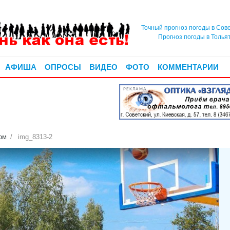
Точный прогноз погоды в Сов
Прогноз погоды в Толья
АФИША
ОПРОСЫ
ВИДЕО
ФОТО
КОММЕНТАРИИ
РЕКЛАМА
ом
img_8313-2