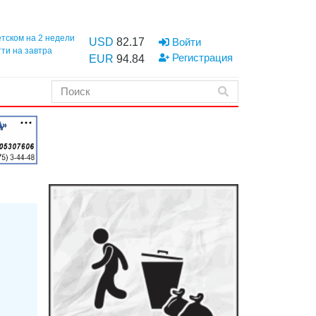
етском на 2 недели
USD
82.17
Войти
тти на завтра
Регистрация
EUR
94.84