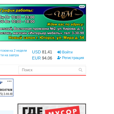
етском на 2 недели
USD
81.41
Войти
тти на завтра
Регистрация
EUR
94.06