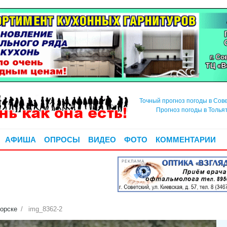
Точный прогноз погоды в Сов
Прогноз погоды в Толья
АФИША
ОПРОСЫ
ВИДЕО
ФОТО
КОММЕНТАРИИ
РЕКЛАМА
горске
img_8362-2