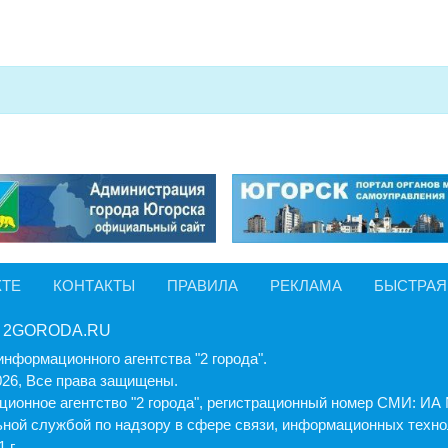
КТЕ
КОНТАКТЫ
ПРАВИЛА
РЕКЛАМА
БЫСТРАЯ
 2GORODA.RU
информационного агентства "2 города".
026, Все права защищены.
ионное агентство "2 города", регистрационный номер СМИ: И
ной службой по надзору в сфере связи, информационных техно
 г.