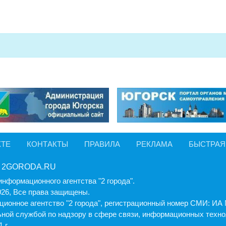
КТЕ
КОНТАКТЫ
ПРАВИЛА
РЕКЛАМА
БЫСТРАЯ
 2GORODA.RU
информационного агентства "2 города".
026, Все права защищены.
ионное агентство "2 города", регистрационный номер СМИ: И
ной службой по надзору в сфере связи, информационных техно
 г.