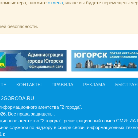
ю компьютера, нажмите
отмена
, иначе вы будете перемещены че
шей безопасности.
КТЕ
КОНТАКТЫ
ПРАВИЛА
РЕКЛАМА
БЫСТРАЯ
 2GORODA.RU
информационного агентства "2 города".
026, Все права защищены.
ионное агентство "2 города", регистрационный номер СМИ: И
ной службой по надзору в сфере связи, информационных техно
 г.