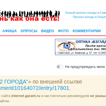
Точный прогноз погоды в Сов
Прогноз погоды в Толья
АФИША
ОПРОСЫ
ВИДЕО
ФОТО
КОММЕНТАРИИ
РЕКЛАМА
Не предупреждать меня
"2 ГОРОДА"
» по внешней ссылке
ocument/10164072/entry/17801
.
е сайта
internet.garant.ru
и настоятельно рекомендуем
не указы
айтах.