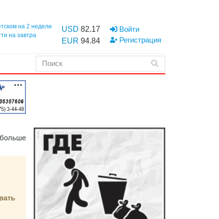
етском на 2 недели
USD
82.17
Войти
тти на завтра
Регистрация
EUR
94.84
 больше
вать