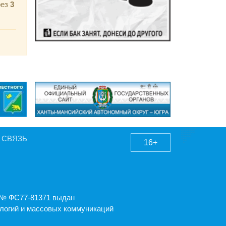
рез
3
 СВЯЗЬ
16+
А № ФС77-81371 выдан
логий и массовых коммуникаций