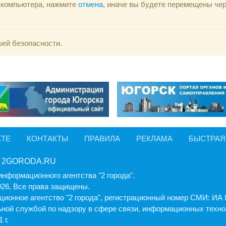
ю компьютера, нажмите
отмена
, иначе вы будете перемещены че
шей безопасности.
КТЕ
КОНТАКТЫ
ПРАВИЛА
РЕКЛАМА
БЫСТРАЯ
 2GORODA.RU
информационного агентства "2 города".
026, Все права защищены.
ионное агентство "2 города", регистрационный номер СМИ: И
ной службой по надзору в сфере связи, информационных техно
 г.