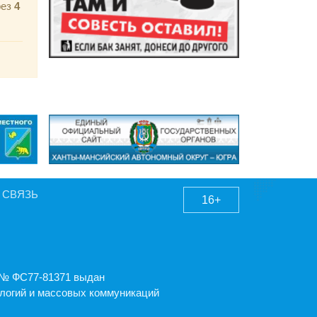
рез
4
 СВЯЗЬ
16+
А № ФС77-81371 выдан
логий и массовых коммуникаций