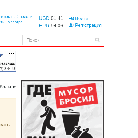
етском на 2 недели
USD
81.41
Войти
тти на завтра
Регистрация
EUR
94.06
 больше
вать