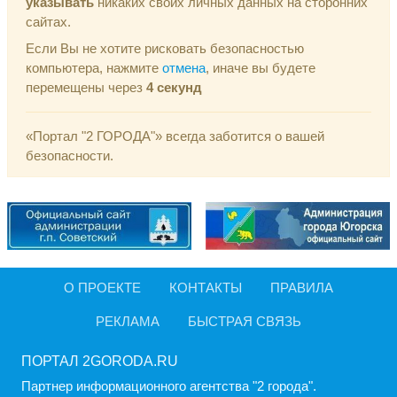
указывать
никаких своих личных данных на сторонних
сайтах.
Если Вы не хотите рисковать безопасностью
компьютера, нажмите
отмена
, иначе вы будете
перемещены через
4
секунд
«Портал "2 ГОРОДА"» всегда заботится о вашей
безопасности.
О ПРОЕКТЕ
КОНТАКТЫ
ПРАВИЛА
РЕКЛАМА
БЫСТРАЯ СВЯЗЬ
ПОРТАЛ 2GORODA.RU
Партнер информационного агентства "2 города".