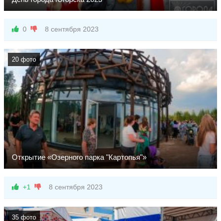
0
8 сентября 2023
20 фото
Открытие «Озерного парка "Картопья"»
+1
8 сентября 2023
35 фото