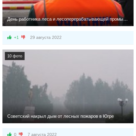
День работника леса и лесоперерабатывающей промышленности
+1
29 августа 2022
10 фото
Советский накрыл дым от лесных пожаров в Югре
В Советском такая сейчас обстановка
— Страшно. Хочется детей увезти из города, — пишет в
0
7 августа 2022