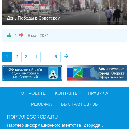
День Победы в Советском
-1
9 мая 2021
1
2
3
4
...
9
О ПРОЕКТЕ
КОНТАКТЫ
ПРАВИЛА
РЕКЛАМА
БЫСТРАЯ СВЯЗЬ
ПОРТАЛ 2GORODA.RU
Партнер информационного агентства "2 города".