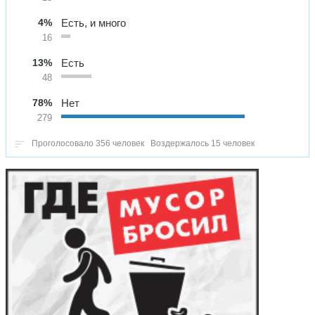
4%
Есть, и много
16
13%
Есть
48
78%
Нет
279
Проголосовало 356 человек
Воздержалось 15 человек