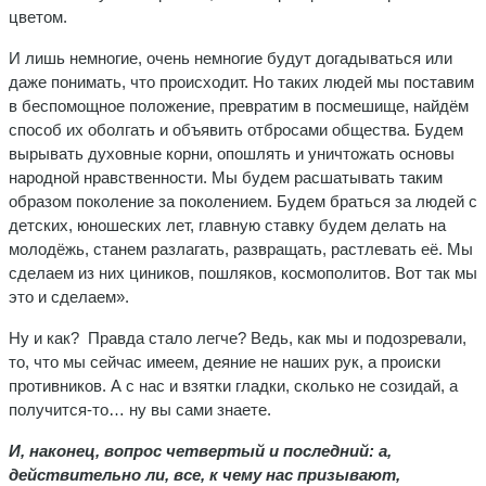
цветом.
И лишь немногие, очень немногие будут догадываться или
даже понимать, что происходит. Но таких людей мы поставим
в беспомощное положение, превратим в посмешище, найдём
способ их оболгать и объявить отбросами общества. Будем
вырывать духовные корни, опошлять и уничтожать основы
народной нравственности. Мы будем расшатывать таким
образом поколение за поколением. Будем браться за людей с
детских, юношеских лет, главную ставку будем делать на
молодёжь, станем разлагать, развращать, растлевать её. Мы
сделаем из них циников, пошляков, космополитов. Вот так мы
это и сделаем».
Ну и как? Правда стало легче? Ведь, как мы и подозревали,
то, что мы сейчас имеем, деяние не наших рук, а происки
противников. А с нас и взятки гладки, сколько не созидай, а
получится-то… ну вы сами знаете.
И, наконец, вопрос четвертый и последний: а,
действительно ли, все, к чему нас призывают,