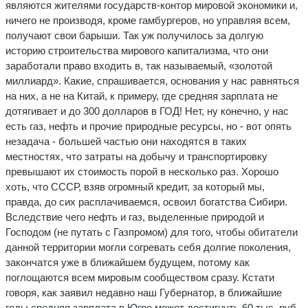
являются жителями государств-контор мировой экономики и,
ничего не производя, кроме гамбургеров, но управляя всем,
получают свои барыши. Так уж получилось за долгую
историю строительства мирового капитализма, что они
заработали право входить в, так называемый, «золотой
миллиард». Какие, спрашивается, основания у нас равняться
на них, а не на Китай, к примеру, где средняя зарплата не
дотягивает и до 300 долларов в ГОД! Нет, ну конечно, у нас
есть газ, нефть и прочие природные ресурсы, но - вот опять
незадача - большей частью они находятся в таких
местностях, что затраты на добычу и транспортировку
превышают их стоимость порой в несколько раз. Хорошо
хоть, что СССР, взяв огромный кредит, за который мы,
правда, до сих расплачиваемся, освоил богатства Сибири.
Вследствие чего нефть и газ, выделенные природой и
Господом (не путать с Газпромом) для того, чтобы обитатели
данной территории могли согревать себя долгие поколения,
закончатся уже в ближайшем будущем, потому как
поглощаются всем мировым сообществом сразу. Кстати
говоря, как заявил недавно наш Губернатор, в ближайшие
годы средняя зарплата в Югре может достигнуть 60 тыс. руб.