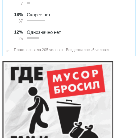
7
18%
Скорее нет
37
12%
Однозначно нет
25
Проголосовало 205 человек
Воздержалось 5 человек