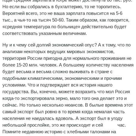
Но если вы собрались в бухгалтерию, то не торопитесь.
Вероятней всего, это не ваша зарплата повысится на 5-6
тыс., а чья-то на тысяч 50-60. Таким образом, как говорится,
«средняя температура по больнице» действительно будет
соответствовать указанным величинам.
Ну и к чему сей долгий экономический опус? А к тому, что по
анализам некоторых ведущих мировых экономистов,
территория России пригодна для нормального проживания не
более 15-20 млн. человек. А большему количеству населения
будет весьма и весьма сложно выживать в стране с
подобными климатическими, экономическими и прочими
условиями. Что и подтверждает вся история нашего
государства. Вы, конечно, можете возразить что мол Россия
когда-то экспортировала зерно, мало того она делает это и
сейчас. Но только несколько нюансов. В былые времена этот
самый экспорт был ровно в то время когда немалая часть
населения не наедалась вдоволь. А экспорт был в угоду
небольшой прослойке, это же происходит и сей час.
Помните недавнюю историю с хлебными талонами на