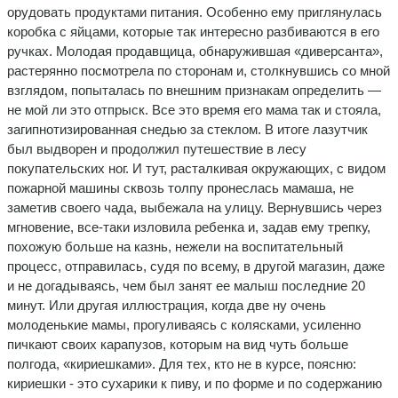
орудовать продуктами питания. Особенно ему приглянулась
коробка с яйцами, которые так интересно разбиваются в его
ручках. Молодая продавщица, обнаружившая «диверсанта»,
растерянно посмотрела по сторонам и, столкнувшись со мной
взглядом, попыталась по внешним признакам определить —
не мой ли это отпрыск. Все это время его мама так и стояла,
загипнотизированная снедью за стеклом. В итоге лазутчик
был выдворен и продолжил путешествие в лесу
покупательских ног. И тут, расталкивая окружающих, с видом
пожарной машины сквозь толпу пронеслась мамаша, не
заметив своего чада, выбежала на улицу. Вернувшись через
мгновение, все-таки изловила ребенка и, задав ему трепку,
похожую больше на казнь, нежели на воспитательный
процесс, отправилась, судя по всему, в другой магазин, даже
и не догадываясь, чем был занят ее малыш последние 20
минут. Или другая иллюстрация, когда две ну очень
молоденькие мамы, прогуливаясь с колясками, усиленно
пичкают своих карапузов, которым на вид чуть больше
полгода, «кириешками». Для тех, кто не в курсе, поясню:
кириешки - это сухарики к пиву, и по форме и по содержанию