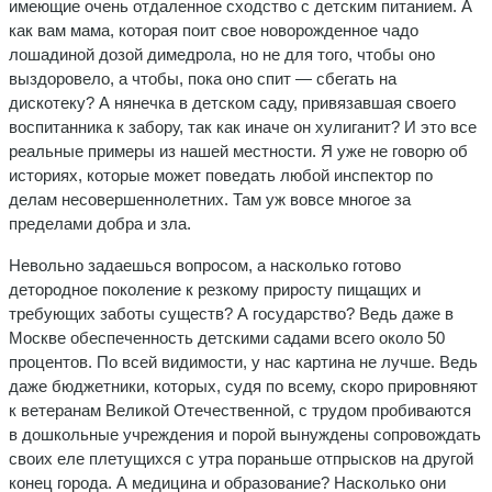
имеющие очень отдаленное сходство с детским питанием. А
как вам мама, которая поит свое новорожденное чадо
лошадиной дозой димедрола, но не для того, чтобы оно
выздоровело, а чтобы, пока оно спит — сбегать на
дискотеку? А нянечка в детском саду, привязавшая своего
воспитанника к забору, так как иначе он хулиганит? И это все
реальные примеры из нашей местности. Я уже не говорю об
историях, которые может поведать любой инспектор по
делам несовершеннолетних. Там уж вовсе многое за
пределами добра и зла.
Невольно задаешься вопросом, а насколько готово
детородное поколение к резкому приросту пищащих и
требующих заботы существ? А государство? Ведь даже в
Москве обеспеченность детскими садами всего около 50
процентов. По всей видимости, у нас картина не лучше. Ведь
даже бюджетники, которых, судя по всему, скоро прировняют
к ветеранам Великой Отечественной, с трудом пробиваются
в дошкольные учреждения и порой вынуждены сопровождать
своих еле плетущихся с утра пораньше отпрысков на другой
конец города. А медицина и образование? Насколько они