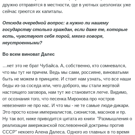
дружно отправятся в местности, где в уютных шезлонгах уже
сейчас греются их капиталы.
Отсюда очередной вопрос: а нужно ли нашему
государству столько граждан, если даже те, которые
есть, чувствуют себя порой, мягко говоря,
неустроенными?
Во всем виноват Далес
…нет это не брат Чубайса. А, собственно, кто сомневался,
что мы тут ни причем. Ведь мы сами, россияне, виноватыми
быть не можем в принципе. И стоит нам узнать, что все наши
беды из-за соседа или, чего доброго, мы стали жертвой
настоящего заговора, нам тут же становится легче. Видимо,
от осознания того, что песенка Миронова про «остров
невезения» не про нас. И что мы - не те самые люди-дикари.
Это просто козни империалистов, сионистов, масонов и пр.
Ну так вот, ниже приводится цитата из книги "Размышления о
реализации американской после­военной доктрины против
СССР" некоего Алена Далеса. Одного из главных в то время