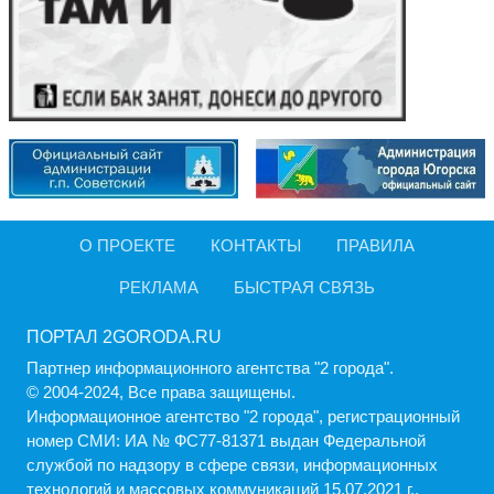
О ПРОЕКТЕ
КОНТАКТЫ
ПРАВИЛА
РЕКЛАМА
БЫСТРАЯ СВЯЗЬ
ПОРТАЛ 2GORODA.RU
Партнер информационного агентства "2 города".
© 2004-2024, Все права защищены.
Информационное агентство "2 города", регистрационный
номер СМИ: ИА № ФС77-81371 выдан Федеральной
службой по надзору в сфере связи, информационных
технологий и массовых коммуникаций 15.07.2021 г..