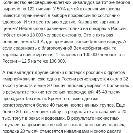
Количество несовершеннолетних инвалидов за тот же период
выросло на 122 тысячи. У 50% детей к окончанию школы
имеются ограничения в выборе профессии по состоянию
здоровья. И это все только о детях. Какова же картина в
целом? Небольшое сравнение: только на пожарах в России
гибнет около 18 000 человек ежегодно. Это в пять раз
больше, чем в США, где проживает вдвое больше народу. А
если сравнивать с благополучной Великобританией, то
картина и вовсе мрачная: 1 человек на 100 000 человек, а в
России – 12.5 на те же 100 000.
А так выглядят другие сводки о потерях россиян с фронтов
«мирной» жизни: ежегодно в России регистрируется около 32
тысяч убийств и еще 20 тысяч человек умирают в больницах
в результате тяжких телесных повреждений. 45-48 тысяч
пропадают без вести. Кроме того, ежегодно же
регистрируются более 40 тысяч неопознанных трупов. Еще
более 30 тыс. человек гибнут в результате автоаварий, а 20
тыс. тонут в реках и водоемах. В результате несчастных
случаев на производстве гибнет около пяти тысяч человек,
порядка 20 тысяч становятся инвалидами и около десяти