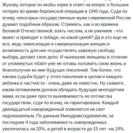
Жукову, которое он якобы изрек в ответ на вопрос о больших
потерях во время берлинской операции в 1945 года. Судя по
всему, некоторые государственные мужи современной России
думают подобным образом. Стремясь, как и во времена
Великой Отечественной, взять числом, а не умением - что
может и приводит к победе, но какой ценой? Да и это еще не
все, ведь эмансипация и самореализация женщин и
возможность для них осуществлять широкую свободу
выбора, делают свое дело. И нынешние женщины в отличие
от упомянутых «баб» уже не готовы положить свою жизнь и
благополучие во имя будущих поколений. Тем более, что
какова судьба будет у этого поколения в целом и каждого
ребенка в частности - очень даже не известно. Ну скажите,
каким оптимизмом должна обладать будущая многодетная
мама, если даже просто выживаемость ее потомства
государством, судя по всему, не гарантирована. Каждый
двенадцатый новорожденный появляется на свет
недоношенным. По данным Минздравсоцразвития, за
последние 4 года заболеваемость новорожденных
увеличилась на 20%, а детей в возрасте до 15 лет -на 19%.