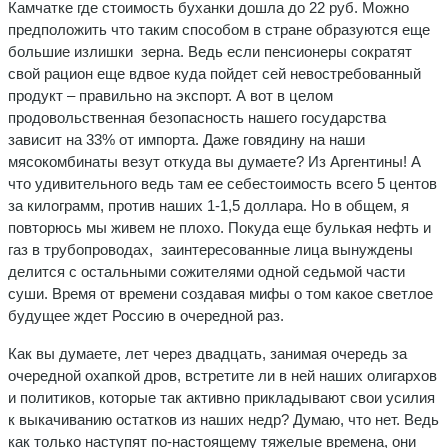
Камчатке где стоимость буханки дошла до 22 руб. Можно
предположить что таким способом в стране образуются еще
большие излишки зерна. Ведь если пенсионеры сократят
свой рацион еще вдвое куда пойдет сей невостребованный
продукт – правильно на экспорт. А вот в целом
продовольственная безопасность нашего государства
зависит на 33% от импорта. Даже говядину на наши
мясокомбинаты везут откуда вы думаете? Из Аргентины! А
что удивительного ведь там ее себестоимость всего 5 центов
за килограмм, против наших 1-1,5 доллара. Но в общем, я
повторюсь мы живем не плохо. Покуда еще булькая нефть и
газ в трубопроводах, заинтересованные лица вынуждены
делится с остальными сожителями одной седьмой части
суши. Время от времени создавая мифы о том какое светлое
будущее ждет Россию в очередной раз.
Как вы думаете, лет через двадцать, занимая очередь за
очередной охапкой дров, встретите ли в ней наших олигархов
и политиков, которые так активно прикладывают свои усилия
к выкачиванию остатков из наших недр? Думаю, что нет. Ведь
как только наступят по-настоящему тяжелые времена, они