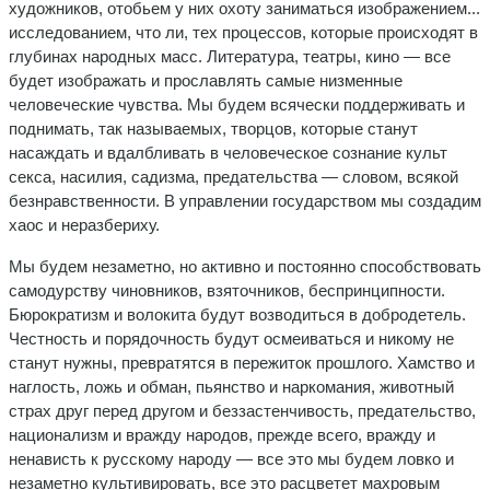
художников, отобьем у них охоту за­ниматься изображением...
исследованием, что ли, тех процессов, которые происходят в
глубинах народных масс. Литература, теат­ры, кино — все
будет изображать и прославлять самые низменные
человеческие чувства. Мы будем всячески поддерживать и
подни­мать, так называемых, творцов, которые станут
насаждать и вдалб­ливать в человеческое сознание культ
секса, насилия, садизма, пре­дательства — словом, всякой
безнравственности. В управлении го­сударством мы создадим
хаос и неразбериху.
Мы будем незаметно, но активно и постоянно способствовать
самодурству чиновников, взяточников, беспринципности.
Бюрократизм и волокита будут возводиться в добродетель.
Честность и порядочность будут осмеиваться и никому не
станут нужны, превратятся в пережиток прошлого. Хамство и
наглость, ложь и обман, пьянство и наркомания, животный
страх друг перед другом и беззастенчивость, предательство,
национализм и вражду народов, прежде всего, вражду и
ненависть к русскому народу — все это мы будем ловко и
незаметно культивировать, все это расцветет махровым