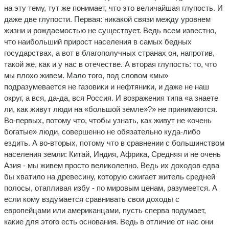
на эту тему, тут же понимает, что это величайшая глупость. И
даже две глупости. Первая: никакой связи между уровнем
жизни и рождаемостью не существует. Ведь всем известно,
что наибольший прирост населения в самых бедных
государствах, а вот в благополучных странах он, напротив,
такой же, как и у нас в отечестве. А вторая глупость: то, что
мы плохо живем. Мало того, под словом «мы»
подразумевается не газовики и нефтяники, и даже не наш
округ, а вся, да-да, вся Россия. И возражения типа «а знаете
ли, как живут люди на «большой земле»?» не принимаются.
Во-первых, потому что, чтобы узнать, как живут не «очень
богатые» люди, совершенно не обязательно куда-либо
ездить. А во-вторых, потому что в сравнении с большинством
населения земли: Китай, Индия, Африка, Средняя и не очень
Азия - мы живем просто великолепно. Ведь их доходов едва
бы хватило на древесину, которую сжигает житель средней
полосы, отапливая избу - по мировым ценам, разумеется. А
если кому вздумается сравнивать свои доходы с
европейцами или американцами, пусть сперва подумает,
какие для этого есть основания. Ведь в отличие от нас они