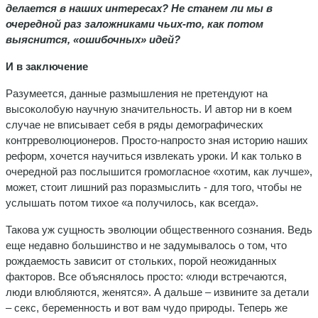
делается в наших интересах? Не станем ли мы в
очередной раз заложниками чьих-то, как потом
выяснится, «ошибочных» идей?
И в заключение
Разумеется, данные размышления не претендуют на
высоколобую научную значительность. И автор ни в коем
случае не вписывает себя в ряды демографических
контрреволюционеров. Просто-напросто зная историю наших
реформ, хочется научиться извлекать уроки. И как только в
очередной раз послышится громогласное «хотим, как лучше»,
может, стоит лишний раз поразмыслить - для того, чтобы не
услышать потом тихое «а получилось, как всегда».
Такова уж сущность эволюции общественного сознания. Ведь
еще недавно большинство и не задумывалось о том, что
рождаемость зависит от стольких, порой неожиданных
факторов. Все объяснялось просто: «люди встречаются,
люди влюбляются, женятся». А дальше – извините за детали
– секс, беременность и вот вам чудо природы. Теперь же