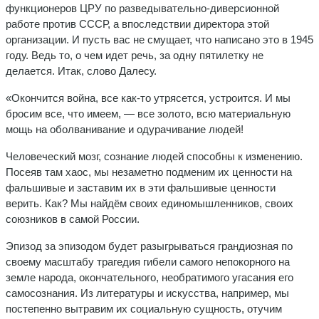
функционеров ЦРУ по разведывательно-диверсионной
работе против СССР, а впоследствии директора этой
организации. И пусть вас не смущает, что написано это в 1945
году. Ведь то, о чем идет речь, за одну пятилетку не
делается. Итак, слово Далесу.
«Окончится война, все как-то утрясется, устроится. И мы
бросим все, что имеем, — все золото, всю материальную
мощь на оболванивание и одурачивание людей!
Человеческий мозг, сознание людей способны к изменению.
Посеяв там хаос, мы незаметно подменим их ценности на
фальшивые и заставим их в эти фальшивые ценности
верить. Как? Мы найдём своих единомышленников, своих
союзников в самой России.
Эпизод за эпизодом будет разыгрываться грандиозная по
свое­му масштабу трагедия гибели самого непокорного на
земле народа, окончательного, необратимого угасания его
самосознания. Из ли­тературы и искусства, например, мы
постепенно вытравим их со­циальную сущность, отучим