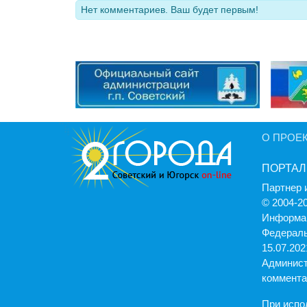
Нет комментариев. Ваш будет первым!
О ПРОЕ
ПОРТАЛ
Партнер 
© 2004-2
Информац
Федераль
15.07.2021
Админист
коммента
При испо