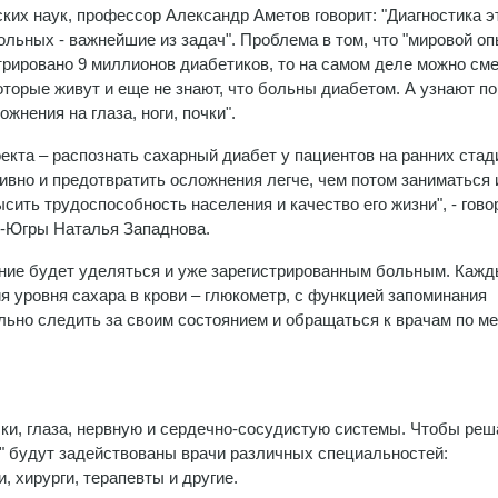
ких наук, профессор Александр Аметов говорит: "Диагностика э
ольных - важнейшие из задач". Проблема в том, что "мировой о
трировано 9 миллионов диабетиков, то на самом деле можно см
оторые живут и еще не знают, что больны диабетом. А узнают по
жнения на глаза, ноги, почки".
оекта – распознать сахарный диабет у пациентов на ранних стад
вно и предотвратить осложнения легче, чем потом заниматься 
ысить трудоспособность населения и качество его жизни", - гово
-Югры Наталья Западнова.
ние будет уделяться и уже зарегистрированным больным. Кажд
я уровня сахара в крови – глюкометр, с функцией запоминания
ьно следить за своим состоянием и обращаться к врачам по м
и, глаза, нервную и сердечно-сосудистую системы. Чтобы реш
" будут задействованы врачи различных специальностей:
, хирурги, терапевты и другие.