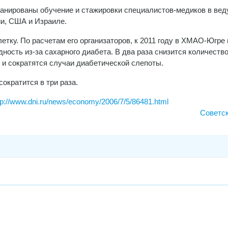
анированы обучение и стажировки специалистов-медиков в ве
ии, США и Израиле.
етку. По расчетам его организаторов, к 2011 году в ХМАО-Югре 
ость из-за сахарного диабета. В два раза снизится количеств
 и сократятся случаи диабетической слепоты.
ократится в три раза.
tp://www.dni.ru/news/economy/2006/7/5/86481.html
Советс