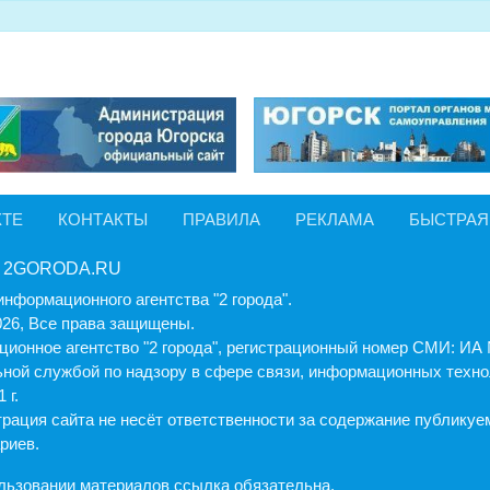
КТЕ
КОНТАКТЫ
ПРАВИЛА
РЕКЛАМА
БЫСТРАЯ
 2GORODA.RU
информационного агентства "2 города".
026, Все права защищены.
ионное агентство "2 города", регистрационный номер СМИ: И
ной службой по надзору в сфере связи, информационных техно
 г.
рация cайта не несёт ответственности за содержание публику
риев.
льзовании материалов ссылка обязательна.