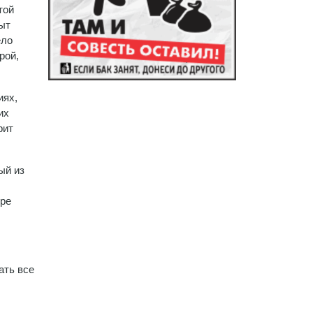
той
пыт
ело
рой,
иях,
их
рит
ый из
ере
ать все