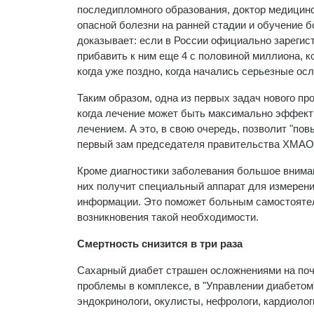
последипломного образования, доктор медицинс
опасной болезни на ранней стадии и обучение б
доказывает: если в России официально зарегис
прибавить к ним еще 4 с половиной миллиона, к
когда уже поздно, когда начались серьезные осло
Таким образом, одна из первых задач нового пр
когда лечение может быть максимально эффекти
лечением. А это, в свою очередь, позволит "пов
первый зам председателя правительства ХМАО
Кроме диагностики заболевания большое внима
них получит специальный аппарат для измерени
информации. Это поможет больным самостоятел
возникновения такой необходимости.
Смертность снизится в три раза
Сахарный диабет страшен осложнениями на почк
проблемы в комплексе, в "Управлении диабетом
эндокринологи, окулисты, нефрологи, кардиологи