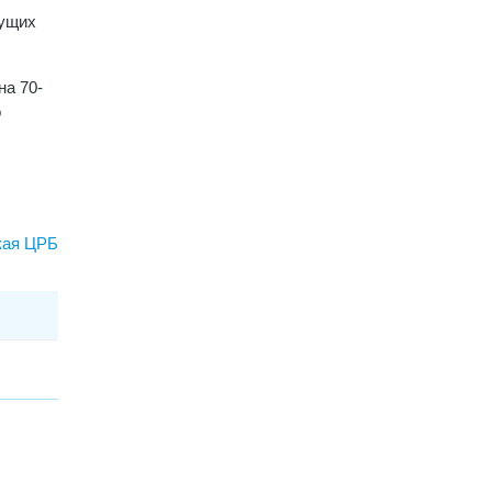
дущих
на 70-
о
кая ЦРБ