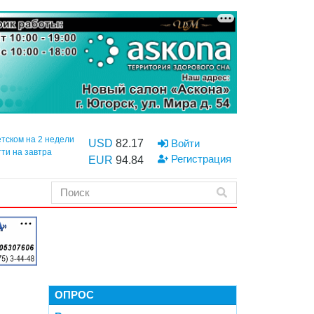
етском на 2 недели
USD
82.17
Войти
тти на завтра
Регистрация
EUR
94.84
ОПРОС