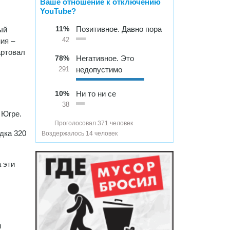
Ваше отношение к отключению
YouTube?
11%
Позитивное. Давно пора
ый
ия –
42
артовал
78%
Негативное. Это
недопустимо
291
10%
Ни то ни се
38
 Югре.
Проголосовал 371 человек
дка 320
Воздержалось 14 человек
 эти
и