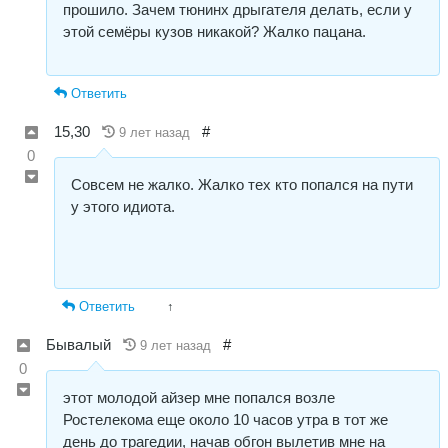
прошило. Зачем тюнинх дрыгателя делать, если у
этой семёры кузов никакой? Жалко пацана.
Ответить
15,30
#
9 лет назад
0
Совсем не жалко. Жалко тех кто попался на пути
у этого идиота.
Ответить
↑
Бывалый
#
9 лет назад
0
этот молодой айзер мне попался возле
Ростелекома еще около 10 часов утра в тот же
день до трагедии, начав обгон вылетив мне на