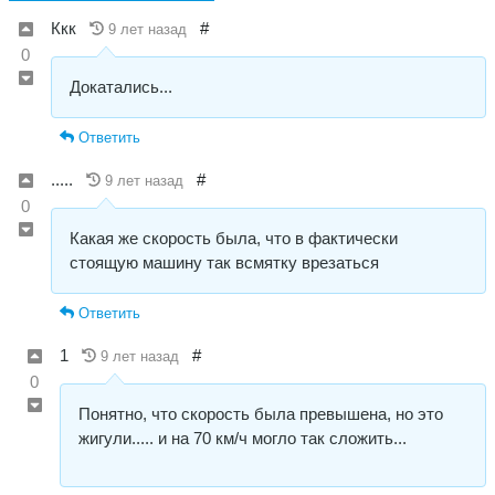
Ккк
#
9 лет назад
0
Докатались...
Ответить
.....
#
9 лет назад
0
Какая же скорость была, что в фактически
стоящую машину так всмятку врезаться
Ответить
1
#
9 лет назад
0
Понятно, что скорость была превышена, но это
жигули..... и на 70 км/ч могло так сложить...