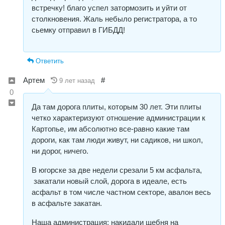
встречку! благо успел затормозить и уйти от
столкновения. Жаль небыло регистратора, а то
сьемку отправил в ГИБДД!
Ответить
Артем
#
9 лет назад
0
Да там дорога плиты, которым 30 лет. Эти плиты
четко характеризуют отношение администрации к
Картопье, им абсолютно все-равно какие там
дороги, как там люди живут, ни садиков, ни школ,
ни дорог, ничего.
В югорске за две недели срезали 5 км асфальта,
закатали новый слой, дорога в идеале, есть
асфальт в том числе частном секторе, авалон весь
в асфальте закатан.
Наша администрация: накидали щебня на