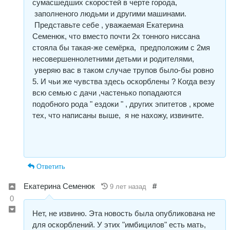
сумасшедших скоростей в черте города,
заполненого людьми и другими машинами.
Представьте себе , уважаемая Екатерина
Семенюк, что вместо почти 2х тонного ниссана
стояла бы такая-же семёрка, предположим с 2мя
несовершеннолетними детьми и родителями,
уверяю вас в таком случае трупов было-бы ровно
5. И чьи же чувства здесь оскорблены ? Когда везу
всю семью с дачи ,частенько попадаются
подобного рода " ездоки " , других эпитетов , кроме
тех, что написаны выше, я не нахожу, извините.
Ответить
Екатерина Семенюк
#
9 лет назад
0
Нет, не извиню. Эта новость была опубликована не
для оскорблений. У этих "имбицилов" есть мать,