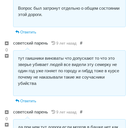
Вопрос был затронут отдельно о общем состоянии
этой дороги.
Ответить
советский парень
#
9 лет назад
0
тут гаишники виноваты что допускают то что это
зверье убивает людей все видели эту семерку не
один год уже гоняет по городу и гибдд тоже в курсе
почему не наказывали такие же соучасники
убийства
Ответить
советский парень
#
9 лет назад
0
да при чем тут дороги если мозгов в башке нет как