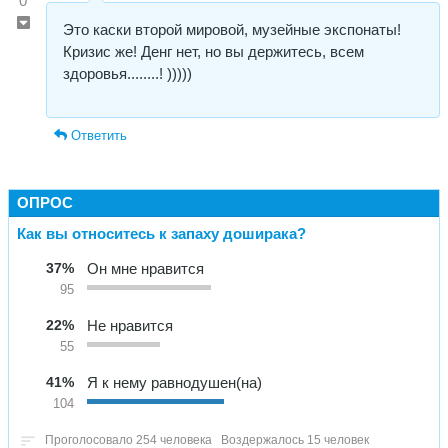
0
Это каски второй мировой, музейные экспонаты!
Кризис же! Денг нет, но вы держитесь, всем
здоровья........! )))))
Ответить
ОПРОС
Как вы относитесь к запаху доширака?
37%
Он мне нравится
95
22%
Не нравится
55
41%
Я к нему равнодушен(на)
104
Проголосовало 254 человека
Воздержалось 15 человек