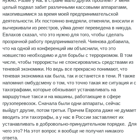
нужно. Разве у нас в стране мало других проблем? У меня
целый подвал забит различными кассовыми аппаратами,
накопившимися за время моей предпринимательской
деятельности. Их постоянно внедряли, отменяли, вносили и
вычеркивали из реестров, уйма денег переведена в никуда.
Евлахов сказал, что это нужно для того, чтобы сделать
прозрачной работу предпринимателей. Чиянова добавила,
что на одной из конференций им объяснили, что это
новшество необходимо и для борьбы с терроризмом. В том
числе, чтобы террористы не спонсировались средствами из
теневой экономики. Но ведь все прекрасно понимают, что
теневая экономика как была, так и останется в тени. Я также
напомнил омбудсмену о том, что точно такая же ситуация и с
тахографами, которые обязывают устанавливать на
маршрутные такси и на машины, работающие в сфере
грузоперевозок. Сначала были одни аппараты, сейчас
выйдут другие, потом третьи. Причем Европа даже не думает
вводить эти тахографы, а у нас в России заставляют их
устанавливать в добровольно-принудительном порядке. Для
чего это? На этот вопрос я вообще не получил никакого
ответа.