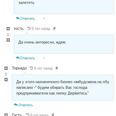
залететь
Ответить
↑
гость.
#
9 лет назад
0
Да очень интересно, ждем
Ответить
↑
Торнадо
#
9 лет назад
0
Да у этого назначенного бизнес-омбудсмена на лбу
написано -" будем обирать Вас господа
предприниматели как липку. Держитесь"
Ответить
Гость.
#
9 лет назад