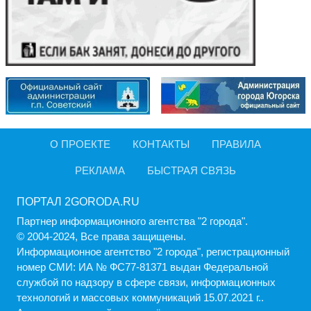
О ПРОЕКТЕ
КОНТАКТЫ
ПРАВИЛА
РЕКЛАМА
БЫСТРАЯ СВЯЗЬ
ПОРТАЛ 2GORODA.RU
Партнер информационного агентства "2 города".
© 2004-2024, Все права защищены.
Информационное агентство "2 города", регистрационный
номер СМИ: ИА № ФС77-81371 выдан Федеральной
службой по надзору в сфере связи, информационных
технологий и массовых коммуникаций 15.07.2021 г..