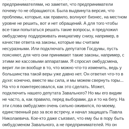
предпринимателями, но заметил, что предприниматели
почему-то не обращаются. Была выдвинута версия, что
проблемы, которые, как правило, волнуют бизнес, на местном
уровне не решить, вот и нет обращений. А для того чтобы
все-таки попытаться решать такие вопросы, я предложил
омбудсмену поддерживать инициативу снизу, например, в
качестве ответа на законы, которые мы считаем
несуразными. Или подключать депутатов Госдумы, пусть
поясняют, для чего они принимают такие законы, например, с
этими же кассовыми аппаратами. Я спросил омбудсмена,
верит ли он вообще в то, что можно что-то изменить, ведь у
большинства такой веры уже давно нет. Он ответил что-то в
духе: конечно, вместе мы сила, и мы можем свернуть горы...
На что я поинтересовался, как это сделать. Может,
подключить нашего депутата Завального? Но мы его видим
не часто, а, как правило, перед выборами, да и то на бегу. На
эти слова омбудсмен очень сильно оживился, по-моему,
единственный раз за всю встречу, и начал защищать Павла
Николаевича. Кое-кто даже съязвил, что ему бы в пору быть
омбудсменом Завального, а не предпринимателей. Но он