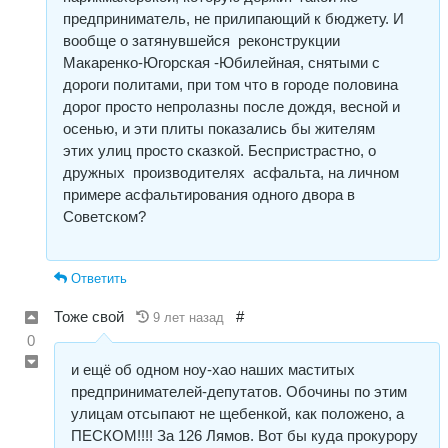
предприниматель, не прилипающий к бюджету. И
вообще о затянувшейся реконструкции
Макаренко-Югорская -Юбилейная, снятыми с
дороги политами, при том что в городе половина
дорог просто непролазны после дождя, весной и
осенью, и эти плиты показались бы жителям
этих улиц просто сказкой. Беспристрастно, о
дружных производителях асфальта, на личном
примере асфальтирования одного двора в
Советском?
Ответить
Тоже свой
#
9 лет назад
0
и ещё об одном ноу-хао наших маститых
предпринимателей-депутатов. Обочины по этим
улицам отсыпают не щебенкой, как положено, а
ПЕСКОМ!!!! За 126 Лямов. Вот бы куда прокурору