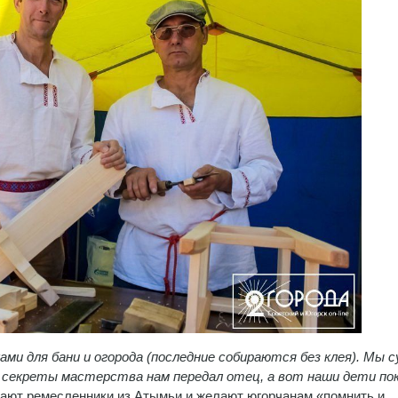
ами для бани и огорода (последние собираются без клея). Мы 
се секреты мастерства нам передал отец, а вот наши дети по
ют ремесленники из Атымьи и желают югорчанам «помнить и