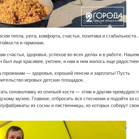
сем тепла, уюта, комфорта, счастья, позитива и стабильности.
тойкости и гармонии
.
ам счастья, здоровья, успехов во всех делах и в работе. Наше
н был еще красивее, уютнее, и нам в нем жилось еще радостнее
а горожанам — здоровья, хорошей пенсии и зарплаты! Пусть
оительство игровых детских площадок.
тать головоломку из оленьей кости — этим и другим премудрост
дскому музею. Главное, отбросить все стеснения и подойти за с
олуфабрикаты из сосны и лиственницы, из которых соберут сво