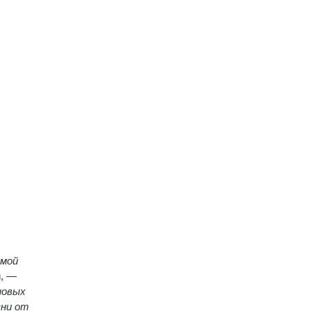
 мой
и, —
новых
зни от