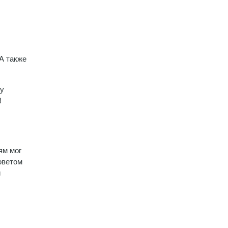
 А также
му
!
ям мог
оветом
и