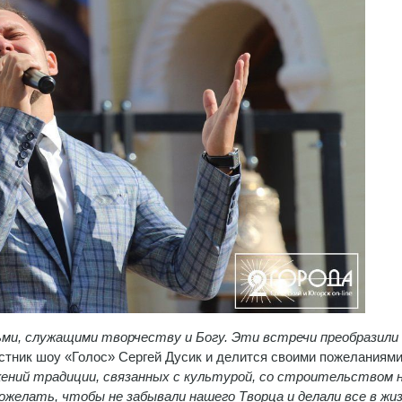
ьми, служащими творчеству и Богу. Эти встречи преобразили
стник шоу «Голос» Сергей Дусик и делится своими пожеланиям
ений традиции, связанных с культурой, со строительством 
ожелать, чтобы не забывали нашего Творца и делали все в жи