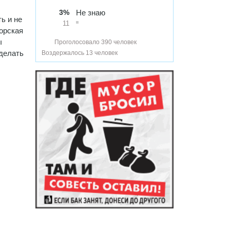
3%
Не знаю
ь и не
11
орская
ы
Проголосовало 390 человек
 делать
Воздержалось 13 человек