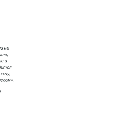
и на
але,
ше и
одится
—
хочу,
делом».
о