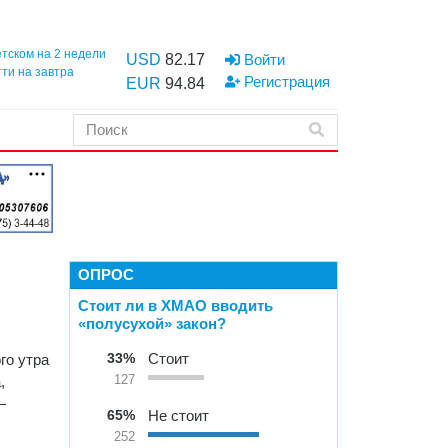
етском на 2 недели
USD
82.17
Войти
тти на завтра
Регистрация
EUR
94.84
ОПРОС
Стоит ли в ХМАО вводить
«полусухой» закон?
33%
Стоит
го утра
,
127
—
65%
Не стоит
252