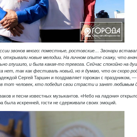
оссии звонов много: поместные, ростовские… Звонари вставал
, открывали новые мелодии. На личном опыте скажу, что внач
льно глушило, и была какая-то тревога. Сейчас спокойно на ду
ка нет, так как фестиваль новый, но я думаю, что он скоро р
адеждой Сергей Таршин и поздравляет горожан с праздником, 
в тот человек, кто победил свои страсти и занят любимым 
аков и песни известных музыкантов. «Небо на ладони» открыл
а была искренней, гости не сдерживали своих эмоций.