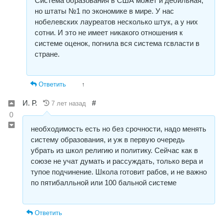
Система образования в США может и дебильная,
но штаты №1 по экономике в мире. У нас
нобелевских лауреатов несколько штук, а у них
сотни. И это не имеет никакого отношения к
системе оценок, погнила вся система гсвласти в
стране.
Ответить
↑
И. Р.
#
7 лет назад
0
необходимость есть но без срочности, надо менять
систему образования, и уж в первую очередь
убрать из школ религию и политику. Сейчас как в
союзе не учат думать и рассуждать, только вера и
тупое подчинение. Школа готовит рабов, и не важно
по пятибалльной или 100 бальной системе
Ответить