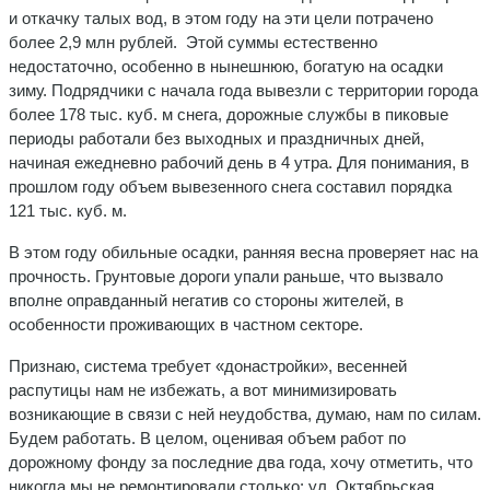
и откачку талых вод, в этом году на эти цели потрачено
более 2,9 млн рублей. Этой суммы естественно
недостаточно, особенно в нынешнюю, богатую на осадки
зиму. Подрядчики с начала года вывезли с территории города
более 178 тыс. куб. м снега, дорожные службы в пиковые
периоды работали без выходных и праздничных дней,
начиная ежедневно рабочий день в 4 утра. Для понимания, в
прошлом году объем вывезенного снега составил порядка
121 тыс. куб. м.
В этом году обильные осадки, ранняя весна проверяет нас на
прочность. Грунтовые дороги упали раньше, что вызвало
вполне оправданный негатив со стороны жителей, в
особенности проживающих в частном секторе.
Признаю, система требует «донастройки», весенней
распутицы нам не избежать, а вот минимизировать
возникающие в связи с ней неудобства, думаю, нам по силам.
Будем работать. В целом, оценивая объем работ по
дорожному фонду за последние два года, хочу отметить, что
никогда мы не ремонтировали столько: ул. Октябрьская,