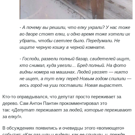
- А почему вы решили, что елку украли? У нас тоже
во дворе стоят елки, и одно время тоже хотели их
убрать, чтобы светлее было. Передумали. Не
ищите черную кошку в черной комнате.
- Господи, развели полный базар, свидетелей ищут,
кто снимал, куда увезли… Бред полный. На фото
видны номера на машинах. Людей увозят — никто
не ищет, а тут елку перед Новым годом спилили —
весь город на уши поставили. Новая вырастет.
Кто-то оправдывался, что депутат просто переживает за
дерево. Сам Антон Пантин прокомментировал это
так:
«Депутат переживает за людей, которые переживают
за елку!».
В обсуждениях появились и очевидцы этого «вопиющего»
события:
«Как раз шли и видели, как ее спилили, и, прежде