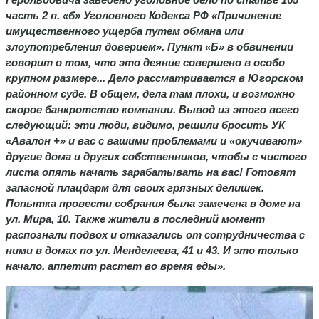
часть 2 п. «б» Уголовного Кодекса РФ «Причинение
имущественного ущерба путем обмана или
злоупотребления доверием». Пункт «Б» в обвинении
говорит о том, что это деяние совершено в особо
крупном размере... Дело рассматривается в Югорском
районном суде. В общем, дела там плохи, и возможно
скорое банкротство компании. Вывод из этого всего
следующий: эти люди, видимо, решили бросить УК
«Авалон +» и вас с вашими проблемами и «окучивают»
другие дома и других собственников, чтобы с чистого
листа опять начать зарабатывать на вас! Готовят
запасной плацдарм для своих грязных делишек.
Попытка провести собрания была замечена в доме на
ул. Мира, 10. Также жители в последний момент
распознали подвох и отказались от сотрудничества с
ними в домах по ул. Менделеева, 41 и 43. И это только
начало, аппетит растет во время еды».