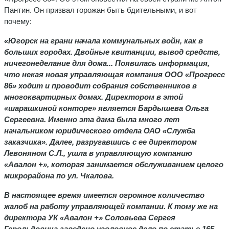
Пантин. Он призвал горожан быть бдительными, и вот
почему:
«Югорск на грани начала коммунальных войн, как в
больших городах. Двойные квитанции, вывод средств,
ничегонеделание для дома... Появилась информация,
что некая новая управляющая компания ООО «Прогресс
86» ходит и проводит собрания собственников в
многоквартирных домах. Директором в этой
«шарашкиной конторе» является Бардышева Ольга
Сергеевна. Именно эта дама была много лет
начальником юридического отдела ОАО «Служба
заказчика». Далее, разругавшись с ее директором
Левоняном С.Л., ушла в управляющую компанию
«Авалон +», которая занимается обслуживанием целого
микрорайона по ул. Чкалова.
В настоящее время имеется огромное количество
жалоб на работу управляющей компании. К тому же на
директора УК «Авалон +» Соловьева Сергея
Герольдовича заведено уголовное дело по статье 165