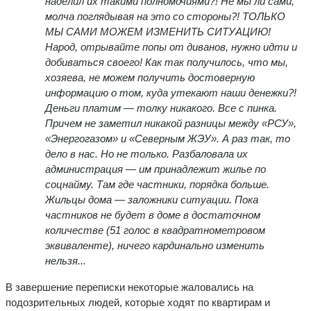
наделил их такими полномочиями?! Не мы ли сами,
молча поглядывая на это со стороны?! ТОЛЬКО
МЫ САМИ МОЖЕМ ИЗМЕНИТЬ СИТУАЦИЮ!
Народ, отрывайте попы от диванов, нужно идти и
добиваться своего! Как так получилось, что мы,
хозяева, не можем получить достоверную
информацию о том, куда утекают наши денежки?!
Деньги платим — толку никакого. Все с пинка.
Причем не заметил никакой разницы между «РСУ»,
«Энергогазом» и «Северным ЖЭУ». А раз так, то
дело в нас. Но не только. Разбаловала их
администрация — им принадлежит жилье по
соцнайму. Там где частники, порядка больше.
Жильцы дома — заложники ситуации. Пока
частников не будет в доме в достаточном
количестве (51 голос в квадратнометровом
эквиваленте), ничего кардинально изменить
нельзя...
В завершение переписки некоторые жаловались на
подозрительных людей, которые ходят по квартирам и