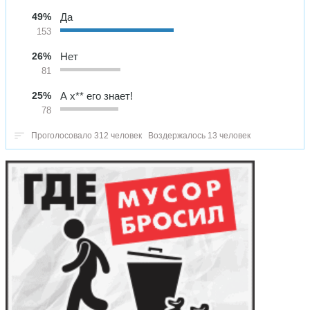
49%
Да
153
26%
Нет
81
25%
А х** его знает!
78
Проголосовало 312 человек
Воздержалось 13 человек