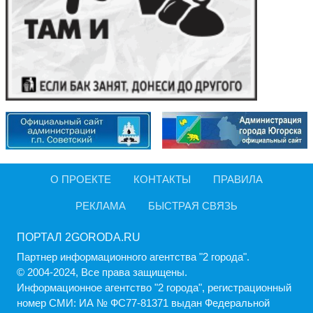
О ПРОЕКТЕ
КОНТАКТЫ
ПРАВИЛА
РЕКЛАМА
БЫСТРАЯ СВЯЗЬ
ПОРТАЛ 2GORODA.RU
Партнер информационного агентства "2 города".
© 2004-2024, Все права защищены.
Информационное агентство "2 города", регистрационный
номер СМИ: ИА № ФС77-81371 выдан Федеральной