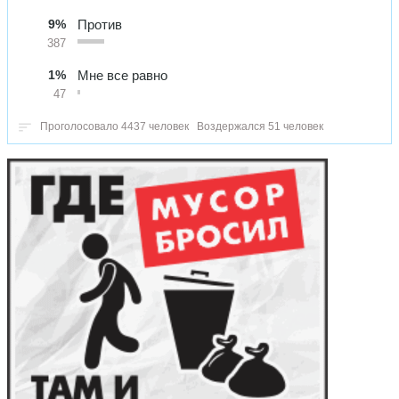
9%
Против
387
1%
Мне все равно
47
Проголосовало 4437 человек
Воздержался 51 человек