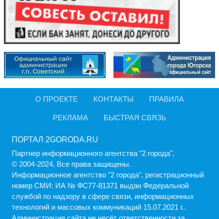
О ПРОЕКТЕ
КОНТАКТЫ
ПРАВИЛА
РЕКЛАМА
БЫСТРАЯ СВЯЗЬ
ПОРТАЛ 2GORODA.RU
Партнер информационного агентства "2 города".
© 2004-2024, Все права защищены.
Информационное агентство "2 города", регистрационный
номер СМИ: ИА № ФС77-81371 выдан Федеральной
службой по надзору в сфере связи, информационных
технологий и массовых коммуникаций 15.07.2021 г..
Администрация cайта не несёт ответственности за