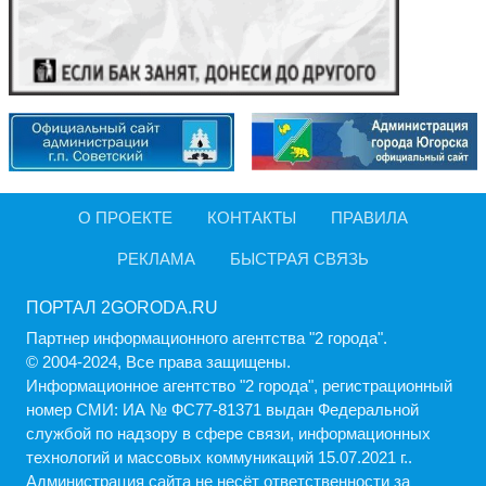
О ПРОЕКТЕ
КОНТАКТЫ
ПРАВИЛА
РЕКЛАМА
БЫСТРАЯ СВЯЗЬ
ПОРТАЛ 2GORODA.RU
Партнер информационного агентства "2 города".
© 2004-2024, Все права защищены.
Информационное агентство "2 города", регистрационный
номер СМИ: ИА № ФС77-81371 выдан Федеральной
службой по надзору в сфере связи, информационных
технологий и массовых коммуникаций 15.07.2021 г..
Администрация cайта не несёт ответственности за