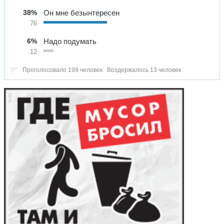
38%
Он мне безынтересен
76
6%
Надо подумать
12
Проголосовало 199 человек
Воздержалось 13 человек