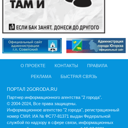
О ПРОЕКТЕ
КОНТАКТЫ
ПРАВИЛА
РЕКЛАМА
БЫСТРАЯ СВЯЗЬ
ПОРТАЛ 2GORODA.RU
Партнер информационного агентства "2 города".
© 2004-2024, Все права защищены.
Информационное агентство "2 города", регистрационный
номер СМИ: ИА № ФС77-81371 выдан Федеральной
службой по надзору в сфере связи, информационных