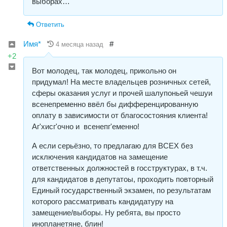
выборах…
Ответить
Имя*
#
4 месяца назад
+2
Вот молодец, так молодец, прикольно он
придумал! На месте владельцев розничных сетей,
сферы оказания услуг и прочей шалупоньей чешуи
всенепременно ввёл бы дифференцированную
оплату в зависимости от благосостояния клиента!
Аг'хисг'очно и всенепг'еменно!
А если серьёзно, то предлагаю для ВСЕХ без
исключения кандидатов на замещение
ответственных должностей в госструктурах, в т.ч.
для кандидатов в депутатоы, проходить повторный
Единый государственный экзамен, по результатам
которого рассматривать кандидатуру на
замещение/выборы. Ну ребята, вы просто
инопланетяне, блин!