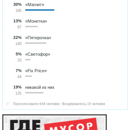
30%
«Магнит»
195
13%
«Монетка»
87
22%
«Пятерочка»
140
5%
«Светофор»
33
7%
«Fix Price»
44
19%
никакой из них
125
Проголосовало 646 человек
Воздержалось 15 человек