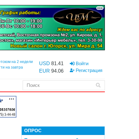
етском на 2 недели
USD
81.41
Войти
тти на завтра
Регистрация
EUR
94.06
ОПРОС