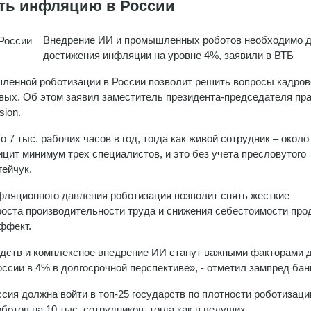
ить инфляцию в России
Внедрение ИИ и промышленных роботов необходимо 
достижения инфляции на уровне 4%, заявили в ВТБ
ленной роботизации в России позволит решить вопросы кадров
овых. Об этом заявил заместитель президента-председателя пр
ion.
 тыс. рабочих часов в год, тогда как живой сотрудник – около 
цит минимум трех специалистов, и это без учета пресловутого
гейчук.
нфляционного давления роботизация позволит снять жесткие
 роста производительности труда и снижения себестоимости про
ффект.
дств и комплексное внедрение ИИ станут важными факторами 
сии в 4% в долгосрочной перспективе», - отметил зампред бан
ссия должна войти в топ-25 государств по плотности роботизаци
ботов на 10 тыс. сотрудников, тогда как в ведущих