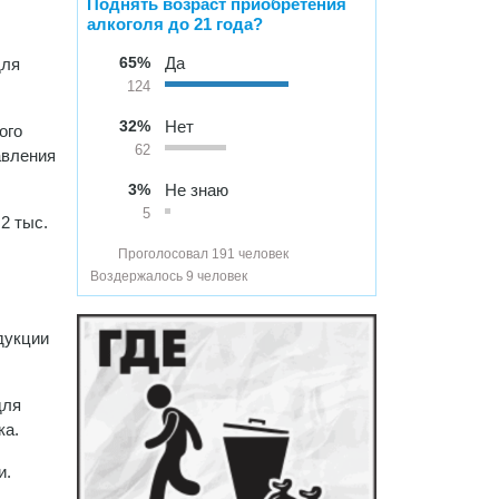
Поднять возраст приобретения
алкоголя до 21 года?
65%
Да
для
124
32%
Нет
ого
62
авления
3%
Не знаю
5
2 тыс.
Проголосовал 191 человек
Воздержалось 9 человек
дукции
для
ка.
и.