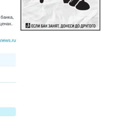
банка,
ценах.
anews.ru