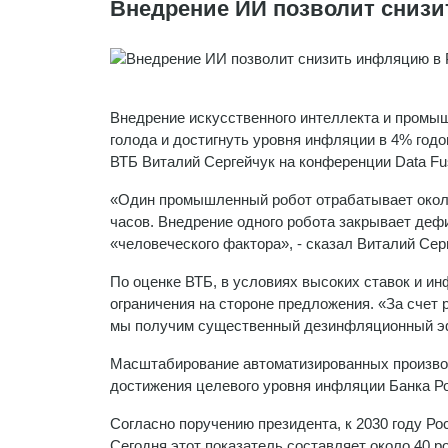
Внедрение ИИ позволит сниз
Внедрение искусственного интеллекта и промыш
голода и достигнуть уровня инфляции в 4% год
ВТБ Виталий Сергейчук на конференции Data Fus
«Один промышленный робот отрабатывает около 7
часов. Внедрение одного робота закрывает дефи
«человеческого фактора», - сказал Виталий Сер
По оценке ВТБ, в условиях высоких ставок и и
ограничения на стороне предложения. «За счет
мы получим существенный дезинфляционный э
Масштабирование автоматизированных произво
достижения целевого уровня инфляции Банка Рос
Согласно поручению президента, к 2030 году Ро
Сегодня этот показатель составляет около 40 ро