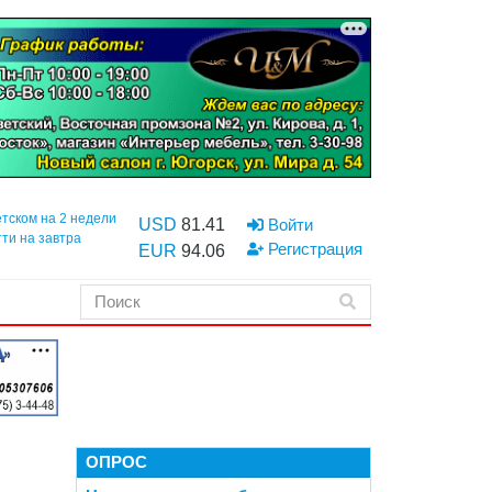
етском на 2 недели
USD
81.41
Войти
тти на завтра
Регистрация
EUR
94.06
ОПРОС