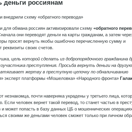
ь деньги россиянам
 внедрили схему «обратного перевода»
 для обмана россиян активизировали схему
«обратного пере
Сначала они переводят деньги на карты гражданам, а затем чере
ры просят вернуть якобы ошибочно перечисленную сумму и
 реквизиты своих счетов.
шка, цель которой сделать из добропорядочного гражданина д
оучастника преступления. Просьба вернуть деньги на другу
 втягивает жертву в преступную цепочку по обналичиванию
и» эксперт платформы «Мошеловка» «Народного фронта»
Галак
т незнакомца, почти наверняка украдены у третьего лица, котор
. Если человек вернет такой перевод, то станет частью в прес
и может попасть в базу данных ЦБ о мошеннических операциях
аться своими же деньгами человек сможет только при личном об