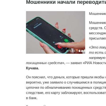
Мошенники начали переводит
Мошенники
Мошенники
средств. 
мессендже
присылают
«Это лову
то есть с
напрямую
похищенных средств
», — заявил «РИА Новост
Кучава
.
Он пояснил, что деньги, которые пришли якобы о
вероятно, уже заявило о случившемся в полицию
цепочке по обналичиванию похищенных средств 
следствие, его карту заблокируют, воспользов
в банк.