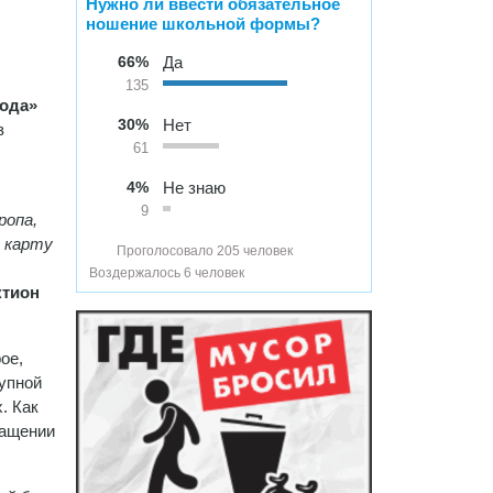
Нужно ли ввести обязательное
ношение школьной формы?
66%
Да
135
вода»
30%
Нет
з
61
4%
Не знаю
9
ропа,
ю карту
Проголосовало 205 человек
Воздержалось 6 человек
тион
ое,
тупной
. Как
ращении