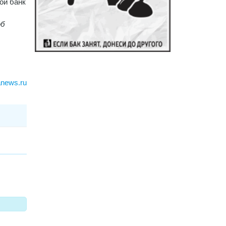
ой банк
об
anews.ru