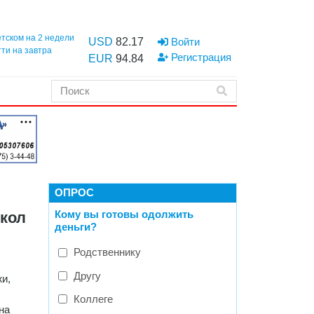
етском на 2 недели
USD
82.17
Войти
тти на завтра
Регистрация
EUR
94.84
ОПРОС
Кому вы готовы одолжить
кол
деньги?
Родственнику
Другу
и,
Коллеге
на