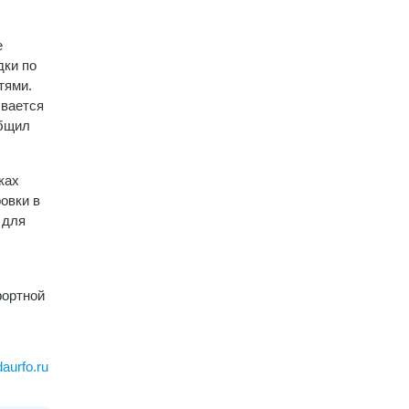
е
дки по
тями.
ывается
общил
ках
овки в
 для
фортной
aurfo.ru