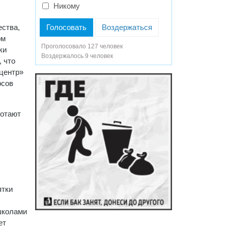
Никому
Голосовать
Воздержаться
ества,
ом
Проголосовало 127 человек
ки
Воздержалось 9 человек
 что
центр»
рсов
ботают
ятки
школами
ет