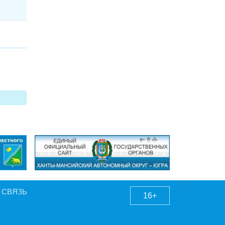
 СВЯЗЬ
16+