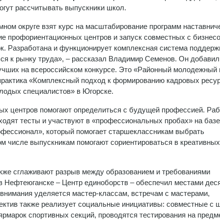
огут рассчитывать выпускники школ.
мном округе взят курс на масштабирование программ наставнич
е профориентационных центров и запуск совместных с бизнес
к. Разработана и функционирует комплексная система поддерж
ся к рынку труда», – рассказал Владимир Семенов. Он добавил,
чших на всероссийском конкурсе. Это «Районный молодежный 
 практика «Комплексный подход к формированию кадровых ресу
олодых специалистов» в Югорске.
рных центров помогают определиться с будущей профессией. Ра
ходят тесты и участвуют в «профессиональных пробах» на базе
офессионал», который помогает старшеклассникам выбрать
ом числе выпускникам помогают сориентироваться в креативных
акже сглаживают разрыв между образованием и требованиями
 в Нефтеюганске – Центр единоборств – обеспечил местами дес
 внимания уделяется мастер-классам, встречам с мастерами,
ектив также реализует социальные инициативы: совместные с 
ярмарок спортивных секций, проводятся тестирования на предм