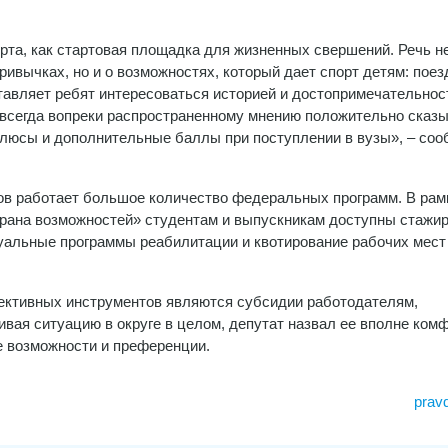
орта, как стартовая площадка для жизненных свершений. Речь н
ивычках, но и о возможностях, который дает спорт детям: поез
ставляет ребят интересоваться историей и достопримечательнос
 всегда вопреки распространенному мнению положительно сказ
 плюсы и дополнительные баллы при поступлении в вузы», – со
тов работает большое количество федеральных программ. В рам
трана возможностей» студентам и выпускникам доступны стажир
альные программы реабилитации и квотирование рабочих мест
ективных инструментов являются субсидии работодателям,
ая ситуацию в округе в целом, депутат назвал ее вполне ком
е возможности и преференции.
pravd