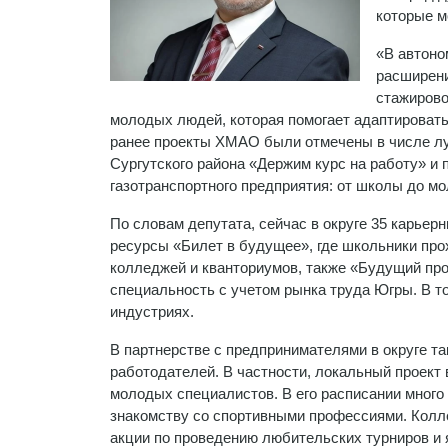
которые м
«В автоно
расширени
стажирово
молодых людей, которая помогает адаптировать
ранее проекты ХМАО были отмечены в числе лу
Сургутского района «Держим курс на работу» и
газотранспортного предприятия: от школы до м
По словам депутата, сейчас в округе 35 карье
ресурсы «Билет в будущее», где школьники про
колледжей и кванториумов, также «Будущий пр
специальность с учетом рынка труда Югры. В т
индустриях.
В партнерстве с предпринимателями в округе т
работодателей. В частности, локальный проект
молодых специалистов. В его расписании много
знакомству со спортивными профессиями. Колл
акции по проведению любительских турниров и 