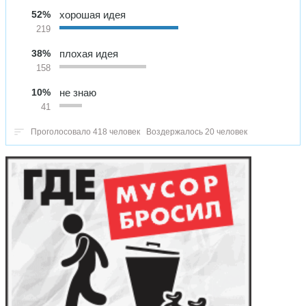
52%
хорошая идея
219
38%
плохая идея
158
10%
не знаю
41
Проголосовало 418 человек
Воздержалось 20 человек