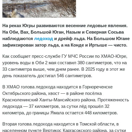
На реках Югры развиваются весенние ледовые явления.
На Оби, Вах, Большой Юган, Назым и Северная Сосьва
наблюдаются
ледоход
и дрейф льда. На Большом Югане
зафиксирован затор льда, а на Конде и Иртыше — чисто.
Как сообщает пресс-службе ГУ МЧС России по ХМАО-Югре,
уровень воды в Оби 2 мая составил 380 сантиметров, что на
33 сантиметра выше, чем днем ранее. В 2025 году в этот же
день показатель достигал 546 сантиметров.
В ХМАО голова ледохода находится в Горнореченске
Октябрьского района, хвост — в районе посёлка
Красноленинский Ханты‑Мансийского района. Протяженность
ледохода — 37 километров, за сутки лёд прошёл 32
километра, до границы Ямала остается 448 километров.
Вторая голова ледохода находится в Томской области, в
населенном пункте Вертикос Каргасокского района, за сутки