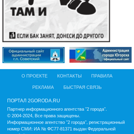
О ПРОЕКТЕ
КОНТАКТЫ
ПРАВИЛА
РЕКЛАМА
БЫСТРАЯ СВЯЗЬ
ПОРТАЛ 2GORODA.RU
Партнер информационного агентства "2 города".
© 2004-2024, Все права защищены.
Информационное агентство "2 города", регистрационный
номер СМИ: ИА № ФС77-81371 выдан Федеральной