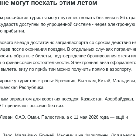
яне могут поехать этим летом
м российские туристы могут путешествовать без визы в 86 стран
сударств доступны по упрощённой системе - через электронную
по прибытии.
зового въезда достаточно загранпаспорта со сроком действия н
яцев после окончания поездки. В отдельных случаях пограничн
росить обратные билеты, подтверждение бронирования отеля и
 о финансовой состоятельности. Электронная виза оформляет
 вылета, визу по прибытии можно получить прямо в аэропорту.
ярные у туристов страны: Бразилия, Вьетнам, Китай, Мальдивы
иканская Республика.
ым вариантом для коротких поездок: Казахстан, Азербайджан,
НГ принимают россиян без виз.
Ливан, ОАЭ, Оман, Палестина, а с 11 мая 2026 года — ещё и
, Лаос, Малайзию, Бруней, Мьянму и на Филиппины. Для въезда