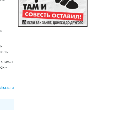
а,
ь
шелы.
 климат
ой -
iural.ru