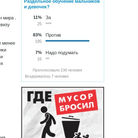
Раздельное обучение мальчиков
и девочек?
11%
За
 мира .
 визу
25
83%
Против
195
е менее
ики
7%
Надо подумать
ли
16
ся
Проголосовало 236 человек
Воздержалось 7 человек
,
 на