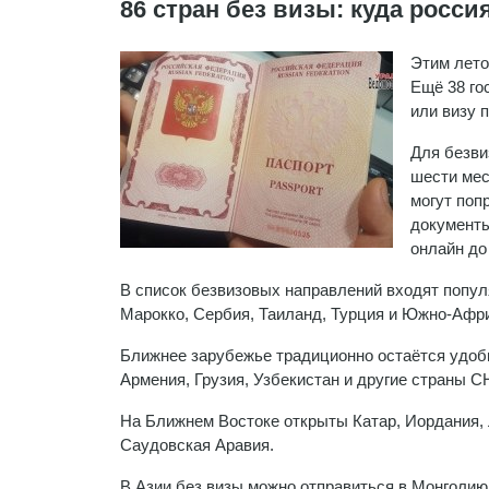
86 стран без визы: куда росси
Этим лето
Ещё 38 го
или визу 
Для безви
шести мес
могут поп
документы
онлайн до
В список безвизовых направлений входят попул
Марокко, Сербия, Таиланд, Турция и Южно-Афр
Ближнее зарубежье традиционно остаётся удобн
Армения, Грузия, Узбекистан и другие страны С
На Ближнем Востоке открыты Катар, Иордания, 
Саудовская Аравия.
В Азии без визы можно отправиться в Монголию