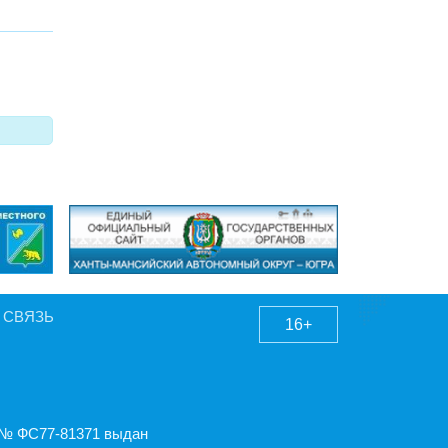
 СВЯЗЬ
16+
А № ФС77-81371 выдан