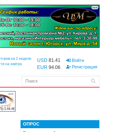
етском на 2 недели
USD
81.41
Войти
тти на завтра
Регистрация
EUR
94.06
ОПРОС