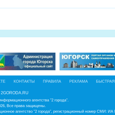
КТЕ
КОНТАКТЫ
ПРАВИЛА
РЕКЛАМА
БЫСТРАЯ
 2GORODA.RU
информационного агентства "2 города".
026, Все права защищены.
ионное агентство "2 города", регистрационный номер СМИ: И