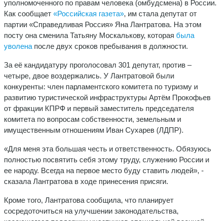
уполномоченного по правам человека (омбудсмена) в России.
Как сообщает
«Российская газета»
, им стала депутат от
партии «Справедливая Россия» Яна Лантратова. На этом
посту она сменила Татьяну Москалькову, которая
была
уволена
после двух сроков пребывания в должности.
За её кандидатуру проголосовал 301 депутат, против –
четыре, двое воздержались. У Лантратовой были
конкуренты: член парламентского комитета по туризму и
развитию туристической инфраструктуры Артём Прокофьев
от фракции КПРФ и первый заместитель председателя
комитета по вопросам собственности, земельным и
имущественным отношениям Иван Сухарев (ЛДПР).
«Для меня эта большая честь и ответственность. Обязуюсь
полностью посвятить себя этому труду, служению России и
ее народу. Всегда на первое место буду ставить людей», -
сказала Лантратова в ходе принесения присяги.
Кроме того, Лантратова сообщила, что планирует
сосредоточиться на улучшении законодательства,