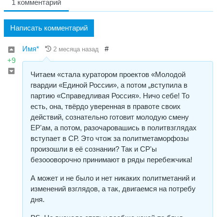
1 комментарий
Написать комментарий
Имя*
#
2 месяца назад
+9
Читаем «стала куратором проектов «Молодой
гвардии «Единой России», а потом „вступила в
партию «Справедливая Россия». Ничо себе! То
есть, она, твёрдо уверенная в правоте своих
действий, сознательно готовит молодую смену
ЕР'ам, а потом, разочаровашись в политвзглядах
вступает в СР. Это чтож за политметаморфозы
произошли в её сознании? Так и СР'ы
безоооворочно принимают в ряды перебежчика!
А может и не было и нет никаких политметаний и
изменений взглядов, а так, двигаемся на потребу
дня.