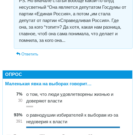
РS. Но вначале статьи вообще какой-то блуд
несусветный “Она является депутатом Госдумы от
партии «Единая Россия», а потом „им стала
депутат от партии «Справедливая Россия». Где
она, за кого “топит»? Да хотя, какая нам разница,
главное, чтоб она сама понимала, что делает и
помнила, за кого она...
Ответить
ОПРОС
Маленькая явка на выборах говорит…
7%
о том, что люди удовлетворены жизнью и
доверяют власти
30
93%
о равнодушии избирателей к выборам из-за
недоверия к власти
391