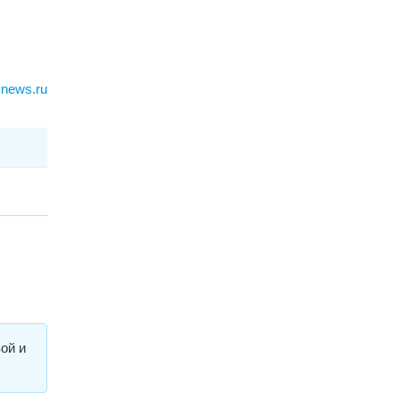
news.ru
ой и