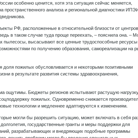
России особенно ценится, хотя эта ситуация сейчас меняется,
а пространственного анализа и региональной диагностики ИПЭ
дведникова.
ъекты РФ, расположенные в относительной близости от центро
едь в таком случае туда проще переехать, – пояснила она. – М
как пылесосы, высасывают все ценные трудоспособные ресурсы
возможностями по получению образования, самореализации на р
окая доля пожилых обусловливается и некоторыми позитивными
зни в результате развития системы здравоохранения,
ьма ощутимы. Бюджеты регионов испытывают растущую нагрузку
и соцподдержку пожилых. Одновременно снижается производите
новые технологии и медленнее адаптируются к изменениям.
торые могли бы разрешить ситуацию, может включать в себя ра
 долголетия, государственные гранты и меры поддержки для
паний, разрабатывающих и внедряющих подобные программы
того, решить проблему могло бы введение специальных