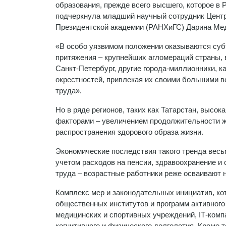
образования, прежде всего высшего, которое в 
подчеркнула младший научный сотрудник Центр
Президентской академии (РАНХиГС) Дарина Ме
«В особо уязвимом положении оказываются суб
притяжения – крупнейших агломераций страны, в
Санкт-Петербург, другие города-миллионники, 
окрестностей, привлекая их своими большими 
труда».
Но в ряде регионов, таких как Татарстан, выс
факторами – увеличением продолжительности жи
распространения здорового образа жизни.
Экономические последствия такого тренда вес
учетом расходов на пенсии, здравоохранение 
труда – возрастные работники реже осваивают 
Комплекс мер и законодательных инициатив, ко
общественных институтов и программ активного
медицинских и спортивных учреждений, IТ-ком
когнитивного и физического долголетия. Кроме 