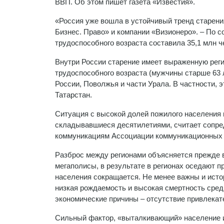
ВВП. Об этом пишет газета «Известия».
«Россия уже вошла в устойчивый тренд старени
Бизнес. Право» и компании «Визионеро». – По с
трудоспособного возраста составила 35,1 млн ч
Внутри России старение имеет выраженную рег
трудоспособного возраста (мужчины старше 63 
России, Поволжья и части Урала. В частности, 
Татарстан.
Ситуация с высокой долей пожилого населения 
складывавшиеся десятилетиями, считает сопре
коммуникациям Ассоциации коммуникационных а
Разброс между регионами объясняется прежде 
мегаполисы, в результате в регионах оседают 
населения сокращается. Не менее важны и исто
низкая рождаемость и высокая смертность сред
экономические причины – отсутствие привлекат
Сильный фактор, «выталкивающий» население и