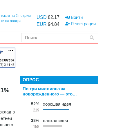
етском на 2 недели
USD
82.17
Войти
тти на завтра
Регистрация
EUR
94.84
ОПРОС
По три миллиона за
 1%
новорожденного — это…
52%
хорошая идея
219
вклад в
летней
38%
плохая идея
ального
158