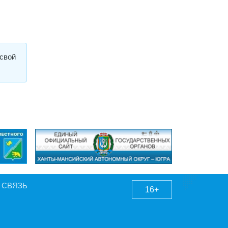
свой
 СВЯЗЬ
16+