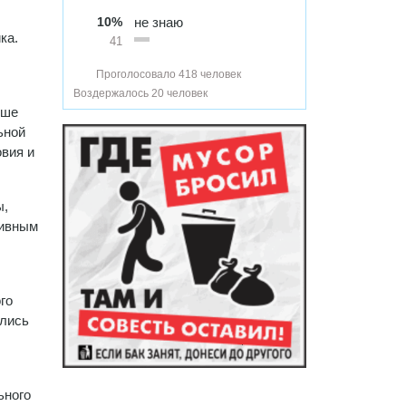
10%
не знаю
ка.
41
Проголосовало 418 человек
Воздержалось 20 человек
рше
ьной
овия и
ы,
тивным
го
ались
ьного