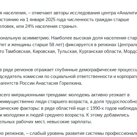
я населения, – отмечают авторы исследования центра «Аналити
остоянию на 1 января 2025 года численность граждан старше
еловек, или 24% населения страны».
иональную асимметрию. Наиболее высокая доля населения ста
лет и женщины старше 58 лет) фиксируется в регионах Централ
это Тамбовская, Кировская, Тульская, Курганская области, Морд
в ряде регионов отражает глубинные демографические процесс
дседатель комиссии по социальной ответственности и корпора
гентств России Анастасия Горелкина.
всего миграционными трендами: молодежь активно уезжает в
преимущественно люди старшего возраста, а доля трудоспособно
рические факторы: в ряде областей еще с 1990‑х годов наблюд
и молодежи и людей среднего возраста. К этому добавились
ельных рабочих мест, невысокие зарплаты.
з регионов, – слабый уровень развития системы профессионал