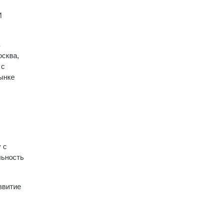
И
в
осква,
 с
ынке
 с
льность
звитие