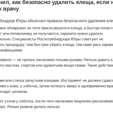
л, как безопасно удалить клеща, если 
к врачу
бнадзор Югры объяснил правила безопасного удаления кл
век обнаружил на теле присосавшегося клеща, а быстро попаст
т или поликлинику не получается, паразита нужно удалить
ельно. Специалисты Роспотребнадзора Югры советуют не
ть процедуру: чем быстрее убрать клеща, тем ниже риск зараж
 инфекциями.
равило — не трогать насекомое голыми руками. Нельзя давить 
его маслом, спиртом или ядовитыми веществами. Такие действи
ми или слегка загнутыми концами. Инструмент не должен сдавл
иже к коже, у хоботка, затем потянуть вверх и одновременно вр
ыходит целиком.
ют узлом у хоботка, после чего насекомое медленно раскачиваю
ерх. Резких рывков делать нельзя.