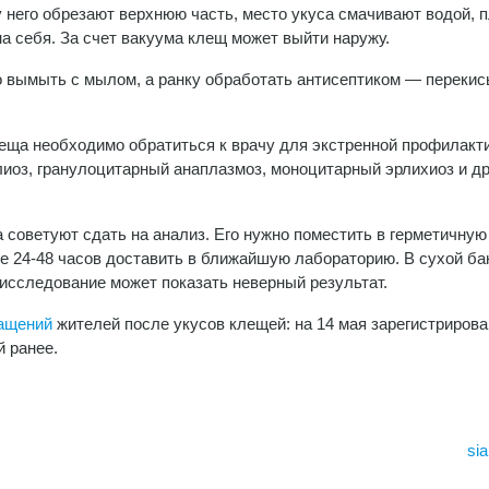
 него обрезают верхнюю часть, место укуса смачивают водой, 
а себя. За счет вакуума клещ может выйти наружу.
о вымыть с мылом, а ранку обработать антисептиком — переки
еща необходимо обратиться к врачу для экстренной профилакти
иоз, гранулоцитарный анаплазмоз, моноцитарный эрлихиоз и др
 советуют сдать на анализ. Его нужно поместить в герметичную
ие 24-48 часов доставить в ближайшую лабораторию. В сухой ба
о исследование может показать неверный результат.
ращений
жителей после укусов клещей: на 14 мая зарегистрирова
й ранее.
sia