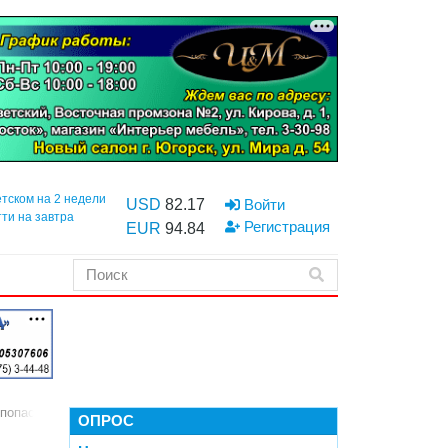
етском на 2 недели
USD
82.17
Войти
тти на завтра
Регистрация
EUR
94.84
попасть к врачу
ОПРОС