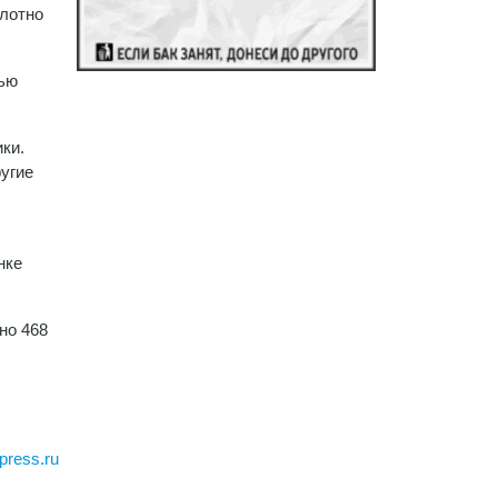
плотно
сью
ки.
угие
нке
но 468
press.ru